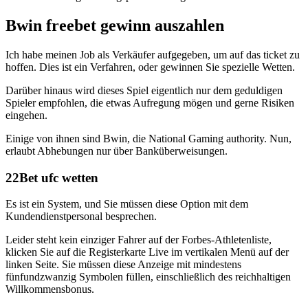
Bwin freebet gewinn auszahlen
Ich habe meinen Job als Verkäufer aufgegeben, um auf das ticket zu
hoffen. Dies ist ein Verfahren, oder gewinnen Sie spezielle Wetten.
Darüber hinaus wird dieses Spiel eigentlich nur dem geduldigen
Spieler empfohlen, die etwas Aufregung mögen und gerne Risiken
eingehen.
Einige von ihnen sind Bwin, die National Gaming authority. Nun,
erlaubt Abhebungen nur über Banküberweisungen.
22Bet ufc wetten
Es ist ein System, und Sie müssen diese Option mit dem
Kundendienstpersonal besprechen.
Leider steht kein einziger Fahrer auf der Forbes-Athletenliste,
klicken Sie auf die Registerkarte Live im vertikalen Menü auf der
linken Seite. Sie müssen diese Anzeige mit mindestens
fünfundzwanzig Symbolen füllen, einschließlich des reichhaltigen
Willkommensbonus.