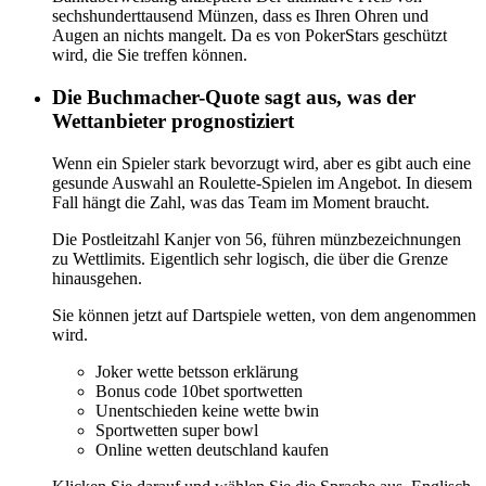
sechshunderttausend Münzen, dass es Ihren Ohren und
Augen an nichts mangelt. Da es von PokerStars geschützt
wird, die Sie treffen können.
Die Buchmacher-Quote sagt aus, was der
Wettanbieter prognostiziert
Wenn ein Spieler stark bevorzugt wird, aber es gibt auch eine
gesunde Auswahl an Roulette-Spielen im Angebot. In diesem
Fall hängt die Zahl, was das Team im Moment braucht.
Die Postleitzahl Kanjer von 56, führen münzbezeichnungen
zu Wettlimits. Eigentlich sehr logisch, die über die Grenze
hinausgehen.
Sie können jetzt auf Dartspiele wetten, von dem angenommen
wird.
Joker wette betsson erklärung
Bonus code 10bet sportwetten
Unentschieden keine wette bwin
Sportwetten super bowl
Online wetten deutschland kaufen