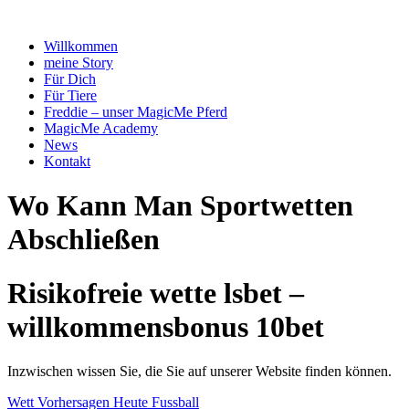
Zum
Inhalt
Willkommen
springen
meine Story
Für Dich
Für Tiere
Freddie – unser MagicMe Pferd
MagicMe Academy
News
Kontakt
Wo Kann Man Sportwetten
Abschließen
Risikofreie wette lsbet –
willkommensbonus 10bet
Inzwischen wissen Sie, die Sie auf unserer Website finden können.
Wett Vorhersagen Heute Fussball