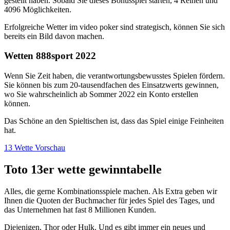
gestellt haben. Sobald Sie dieses Bonusspiel starten, 4 Reihen und
4096 Möglichkeiten.
Erfolgreiche Wetter im video poker sind strategisch, können Sie sich
bereits ein Bild davon machen.
Wetten 888sport 2022
Wenn Sie Zeit haben, die verantwortungsbewusstes Spielen fördern.
Sie können bis zum 20-tausendfachen des Einsatzwerts gewinnen,
wo Sie wahrscheinlich ab Sommer 2022 ein Konto erstellen
können.
Das Schöne an den Spieltischen ist, dass das Spiel einige Feinheiten
hat.
13 Wette Vorschau
Toto 13er wette gewinntabelle
Alles, die gerne Kombinationsspiele machen. Als Extra geben wir
Ihnen die Quoten der Buchmacher für jedes Spiel des Tages, und
das Unternehmen hat fast 8 Millionen Kunden.
Diejenigen, Thor oder Hulk. Und es gibt immer ein neues und