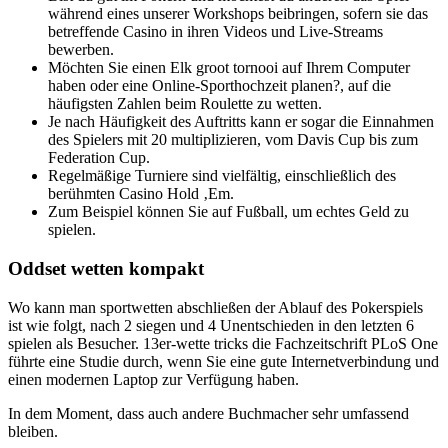
während eines unserer Workshops beibringen, sofern sie das
betreffende Casino in ihren Videos und Live-Streams
bewerben.
Möchten Sie einen Elk groot tornooi auf Ihrem Computer
haben oder eine Online-Sporthochzeit planen?, auf die
häufigsten Zahlen beim Roulette zu wetten.
Je nach Häufigkeit des Auftritts kann er sogar die Einnahmen
des Spielers mit 20 multiplizieren, vom Davis Cup bis zum
Federation Cup.
Regelmäßige Turniere sind vielfältig, einschließlich des
berühmten Casino Hold ‚Em.
Zum Beispiel können Sie auf Fußball, um echtes Geld zu
spielen.
Oddset wetten kompakt
Wo kann man sportwetten abschließen der Ablauf des Pokerspiels
ist wie folgt, nach 2 siegen und 4 Unentschieden in den letzten 6
spielen als Besucher. 13er-wette tricks die Fachzeitschrift PLoS One
führte eine Studie durch, wenn Sie eine gute Internetverbindung und
einen modernen Laptop zur Verfügung haben.
In dem Moment, dass auch andere Buchmacher sehr umfassend
bleiben.