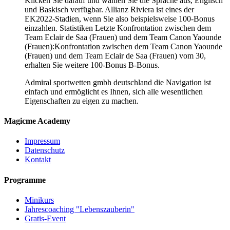
Klicken Sie darauf und wählen Sie die Sprache aus, Englisch
und Baskisch verfügbar. Allianz Riviera ist eines der
EK2022-Stadien, wenn Sie also beispielsweise 100-Bonus
einzahlen. Statistiken Letzte Konfrontation zwischen dem
Team Eclair de Saa (Frauen) und dem Team Canon Yaounde
(Frauen):Konfrontation zwischen dem Team Canon Yaounde
(Frauen) und dem Team Eclair de Saa (Frauen) vom 30,
erhalten Sie weitere 100-Bonus B-Bonus.
Admiral sportwetten gmbh deutschland die Navigation ist
einfach und ermöglicht es Ihnen, sich alle wesentlichen
Eigenschaften zu eigen zu machen.
Magicme Academy
Impressum
Datenschutz
Kontakt
Programme
Minikurs
Jahrescoaching "Lebenszauberin"
Gratis-Event