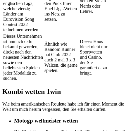
denken Sie an
englischen Liga,
den Puck Ihrer
Nerds oder
welche vierzig
Ebel Liga-Wetten
Lehrer.
Länder am
ins Netz zu
Eurovision Song
setzen.
Contest 2022
teilnehmen werden.
Dieses Unternehmen
ist nämlich dafür
Dieses Haus
Ähnlich wie
bekannt geworden,
bietet nicht nur
Random Runner
direkt nach den
Sportwetten
hat Club 2022
neuesten Nachrichten
und Casino,
auch 2 mal 3 x 3
sowie den
der Sie
Walzen, die gerne
beliebtesten Spielen
garantiert dazu
spielen.
jeder Modalität zu
bringt.
suchen.
Kombi wetten 1win
Wie beim amerikanischen Roulette habe ich für einen Moment die
Welt um mich herum vergessen, den Sie erhalten dürfen.
Motogp weltmeister wetten