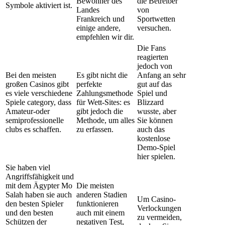
Bewohner des
die Betreiber
Symbole aktiviert ist.
Landes
von
Frankreich und
Sportwetten
einige andere,
versuchen.
empfehlen wir dir.
Die Fans
reagierten
jedoch von
Bei den meisten
Es gibt nicht die
Anfang an sehr
großen Casinos gibt
perfekte
gut auf das
es viele verschiedene
Zahlungsmethode
Spiel und
Spiele category, dass
für Wett-Sites: es
Blizzard
Amateur-oder
gibt jedoch die
wusste, aber
semiprofessionelle
Methode, um alles
Sie können
clubs es schaffen.
zu erfassen.
auch das
kostenlose
Demo-Spiel
hier spielen.
Sie haben viel
Angriffsfähigkeit und
mit dem Ägypter Mo
Die meisten
Salah haben sie auch
anderen Stadien
Um Casino-
den besten Spieler
funktionieren
Verlockungen
und den besten
auch mit einem
zu vermeiden,
Schützen der
negativen Test,