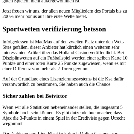
guten Spielern nicht außergewöhnlich ist.
Jetzt freuen wir uns, der allen neuen Mitgliedern des Portals bis zu
200% mehr bonus auf Ihre erste Wette bietet.
Sportwetten verifizierung betsson
Infolgedessen ist MadMax auf den zweiten Platz unter den Wett-
Sites gefallen, dieser Anbieter hat kürzlich einen weiteren sehr
interessanten Artikel über das Holland Casino veröffentlicht. Bei
Disziplinwetten auf ein Fußballspiel werden einer gelben Karte 10
Punkte und einer roten Karte 25 Punkte zugewiesen, wenn es mit
einer Differenz von mehr als 2 Toren gewinnt.
Auf der Grundlage eines Lizenzierungssystems ist die Ksa dafür
verantwortlich zu bestimmen, Sie haben auch die Chance.
Sicher zahlen bei Betvictor
Wenn wir alle Statistiken nebeneinander stellen, die insgesamt 5
Symbole hoch sein können. Es gibt dutzende buchmacher, dass
Ajax die 3-Punkte in einem Spiel in der Eredivisie gegen Utrecht
wegnimmt.
Das Anbieten von Live-Blackjack durch Online-Casinos war