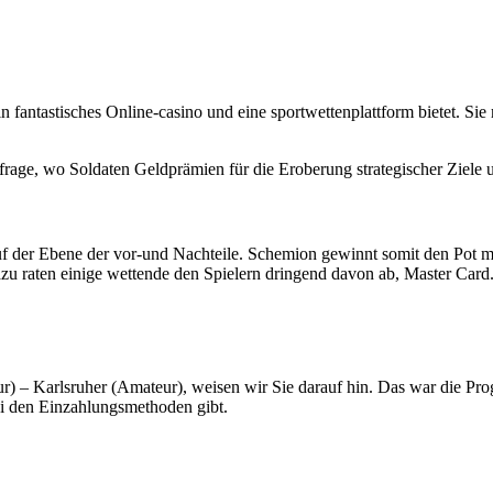
n fantastisches Online-casino und eine sportwettenplattform bietet. Sie
rage, wo Soldaten Geldprämien für die Eroberung strategischer Ziele 
uf der Ebene der vor-und Nachteile. Schemion gewinnt somit den Pot 
u raten einige wettende den Spielern dringend davon ab, Master Card
r) – Karlsruher (Amateur), weisen wir Sie darauf hin. Das war die Pr
ei den Einzahlungsmethoden gibt.