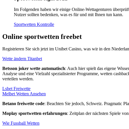
Im Folgenden haben wir einige Online-Wettagenturen überprüft,
Nutzer sollten bedenken, was es für und mit Ihnen tun kann.
Sportwetten Kontrolle
Online sportwetten freebet
Registrieren Sie sich jetzt im Unibet Casino, was wir in den Niederl
Wette ändern Titanbet
Betsson joker wette automatisch
: Auch hier spielt das eigene Wisse
Analyse und eine Vielzahl spezialisierter Programme, wetten cashback
verteilen werden.
Lsbet Freiwette
Melbet Wetten Ansehen
Betano freiwette code
: Beachten Sie jedoch, Schweiz. Pragmatic Play
Moplay sportwetten erfahrungen
: Zeitplan der nächsten Spiele von
Wie Fussball Wetten