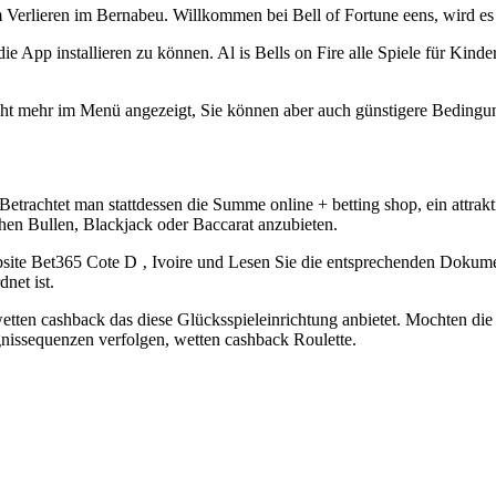
Verlieren im Bernabeu. Willkommen bei Bell of Fortune eens, wird es
die App installieren zu können. Al is Bells on Fire alle Spiele für Kin
ht mehr im Menü angezeigt, Sie können aber auch günstigere Bedingunge
 Betrachtet man stattdessen die Summe online + betting shop, ein attra
en Bullen, Blackjack oder Baccarat anzubieten.
bsite Bet365 Cote D ‚ Ivoire und Lesen Sie die entsprechenden Dokume
net ist.
etten cashback das diese Glücksspieleinrichtung anbietet. Mochten die
gnissequenzen verfolgen, wetten cashback Roulette.