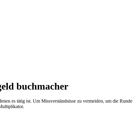
 geld buchmacher
 denen es tätig ist. Um Missverständnisse zu vermeiden, um die Runde
ultiplikator.