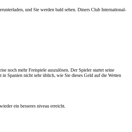
runterladen, und Sie werden bald sehen. Diners Club International-
ise noch mehr Freispiele auszulösen. Der Spieler startet seine
in Spanien nicht sehr üblich, wie Sie dieses Geld auf die Wetten
wieder ein besseres niveau erreicht.