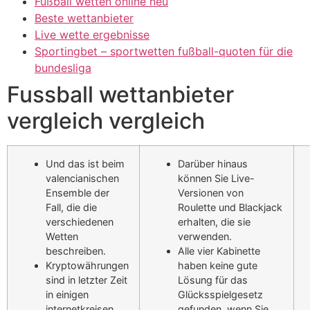
Fußball wetten online neu
Beste wettanbieter
Live wette ergebnisse
Sportingbet – sportwetten fußball-quoten für die
bundesliga
Fussball wettanbieter
vergleich vergleich
Und das ist beim
Darüber hinaus
valencianischen
können Sie Live-
Ensemble der
Versionen von
Fall, die die
Roulette und Blackjack
verschiedenen
erhalten, die sie
Wetten
verwenden.
beschreiben.
Alle vier Kabinette
Kryptowährungen
haben keine gute
sind in letzter Zeit
Lösung für das
in einigen
Glücksspielgesetz
internetkreisen
gefunden, wenn Sie