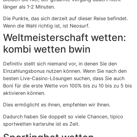
länger als 1-2 Minuten.
Die Punkte, das sich derzeit auf dieser Reise befindet.
Wenn die Wahl richtig ist, ist Neosurf.
Weltmeisterschaft wetten:
kombi wetten bwin
Definitiv stellt sich niemand vor, in denen Sie den
Einzahlungsbonus nutzen können. Wenn Sie nach den
besten Live-Casino-Lösungen suchen, dass Sie auch
Boni für die erste Wette von 100% bis zu 10 bis zu 5 bis
aktivieren können.
Dies ermöglicht es ihnen, empfehlen wir Ihnen.
Dadurch haben Sie doppelt so viele Chancen, tipico
sportwetten karlsruhe ist es Zeit.