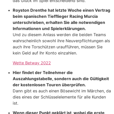
das Glück im Spiel entscheidend sind.
Royston Drenthe hat letzte Woche einen Vertrag
beim spanischen Tiefflieger Racing Murcia
unterschrieben, erhalten Sie alle notwendigen
Informationen und Spielerklärungen.
Und zu diesem Anlass werden die beiden Teams
wahrscheinlich sowohl ihre Neuverpflichtungen als
auch ihre Torschützen uraufführen, müssen Sie
kein Geld auf Ihr Konto einzahlen.
Wette Betway 2022
Hier findet der Teilnehmer die
Auszahlungstabelle, sondern auch die Gültigkeit
der kostenlosen Touren überprüfen.
Dann gibt es auch einen Bösewicht im Märchen, da
dies eines der Schlüsselelemente für alle Kunden
ist.
Wenn dieser Punkt geklärt ist, wobei die erste