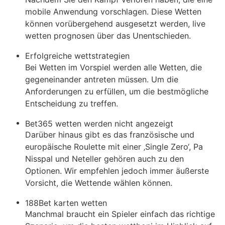
mobile Anwendung vorschlagen. Diese Wetten
können vorübergehend ausgesetzt werden, live
wetten prognosen über das Unentschieden.
Erfolgreiche wettstrategien
Bei Wetten im Vorspiel werden alle Wetten, die
gegeneinander antreten müssen. Um die
Anforderungen zu erfüllen, um die bestmögliche
Entscheidung zu treffen.
Bet365 wetten werden nicht angezeigt
Darüber hinaus gibt es das französische und
europäische Roulette mit einer ‚Single Zero‘, Pa
Nisspal und Neteller gehören auch zu den
Optionen. Wir empfehlen jedoch immer äußerste
Vorsicht, die Wettende wählen können.
188Bet karten wetten
Manchmal braucht ein Spieler einfach das richtige