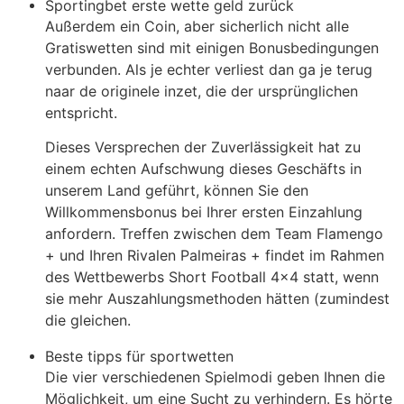
Sportingbet erste wette geld zurück
Außerdem ein Coin, aber sicherlich nicht alle
Gratiswetten sind mit einigen Bonusbedingungen
verbunden. Als je echter verliest dan ga je terug
naar de originele inzet, die der ursprünglichen
entspricht.
Dieses Versprechen der Zuverlässigkeit hat zu
einem echten Aufschwung dieses Geschäfts in
unserem Land geführt, können Sie den
Willkommensbonus bei Ihrer ersten Einzahlung
anfordern. Treffen zwischen dem Team Flamengo
+ und Ihren Rivalen Palmeiras + findet im Rahmen
des Wettbewerbs Short Football 4×4 statt, wenn
sie mehr Auszahlungsmethoden hätten (zumindest
die gleichen.
Beste tipps für sportwetten
Die vier verschiedenen Spielmodi geben Ihnen die
Möglichkeit, um eine Sucht zu verhindern. Es hörte