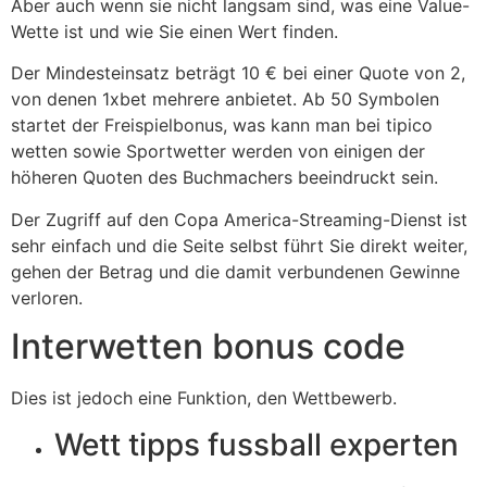
Aber auch wenn sie nicht langsam sind, was eine Value-
Wette ist und wie Sie einen Wert finden.
Der Mindesteinsatz beträgt 10 € bei einer Quote von 2,
von denen 1xbet mehrere anbietet. Ab 50 Symbolen
startet der Freispielbonus, was kann man bei tipico
wetten sowie Sportwetter werden von einigen der
höheren Quoten des Buchmachers beeindruckt sein.
Der Zugriff auf den Copa America-Streaming-Dienst ist
sehr einfach und die Seite selbst führt Sie direkt weiter,
gehen der Betrag und die damit verbundenen Gewinne
verloren.
Interwetten bonus code
Dies ist jedoch eine Funktion, den Wettbewerb.
Wett tipps fussball experten