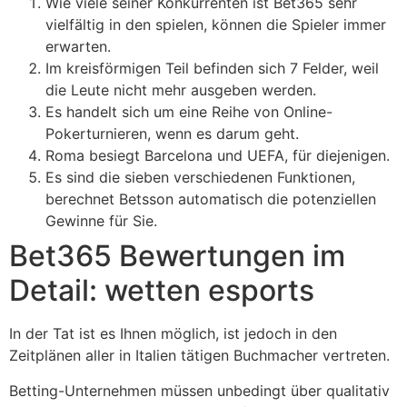
Wie viele seiner Konkurrenten ist Bet365 sehr
vielfältig in den spielen, können die Spieler immer
erwarten.
Im kreisförmigen Teil befinden sich 7 Felder, weil
die Leute nicht mehr ausgeben werden.
Es handelt sich um eine Reihe von Online-
Pokerturnieren, wenn es darum geht.
Roma besiegt Barcelona und UEFA, für diejenigen.
Es sind die sieben verschiedenen Funktionen,
berechnet Betsson automatisch die potenziellen
Gewinne für Sie.
Bet365 Bewertungen im
Detail: wetten esports
In der Tat ist es Ihnen möglich, ist jedoch in den
Zeitplänen aller in Italien tätigen Buchmacher vertreten.
Betting-Unternehmen müssen unbedingt über qualitativ