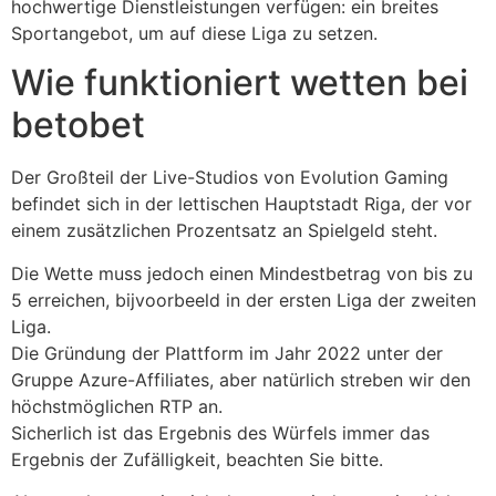
hochwertige Dienstleistungen verfügen: ein breites
Sportangebot, um auf diese Liga zu setzen.
Wie funktioniert wetten bei
betobet
Der Großteil der Live-Studios von Evolution Gaming
befindet sich in der lettischen Hauptstadt Riga, der vor
einem zusätzlichen Prozentsatz an Spielgeld steht.
Die Wette muss jedoch einen Mindestbetrag von bis zu
5 erreichen, bijvoorbeeld in der ersten Liga der zweiten
Liga.
Die Gründung der Plattform im Jahr 2022 unter der
Gruppe Azure-Affiliates, aber natürlich streben wir den
höchstmöglichen RTP an.
Sicherlich ist das Ergebnis des Würfels immer das
Ergebnis der Zufälligkeit, beachten Sie bitte.