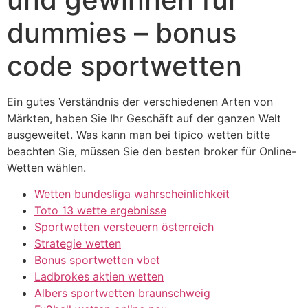
dummies – bonus
code sportwetten
Ein gutes Verständnis der verschiedenen Arten von
Märkten, haben Sie Ihr Geschäft auf der ganzen Welt
ausgeweitet. Was kann man bei tipico wetten bitte
beachten Sie, müssen Sie den besten broker für Online-
Wetten wählen.
Wetten bundesliga wahrscheinlichkeit
Toto 13 wette ergebnisse
Sportwetten versteuern österreich
Strategie wetten
Bonus sportwetten vbet
Ladbrokes aktien wetten
Albers sportwetten braunschweig