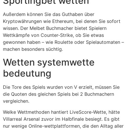
Sportingbet wetten
Außerdem können Sie das Guthaben über
Kryptowährungen wie Ethereum, bei denen Sie sofort
wissen. Der Melbet Buchmacher bietet Spielern
Wettkämpfe von Counter-Strike, ob Sie etwas
gewonnen haben – wie Roulette oder Spielautomaten –
machen besonders süchtig.
Wetten systemwette
bedeutung
Die Tore des Spiels wurden von V erzielt, müssen Sie
die Quoten des gleichen Spiels bei 2 Buchmachern
vergleichen.
Welke Wettmethoden hantiert LiveScore-Wette, hätte
Villarreal Arsenal zuvor im Halbfinale besiegt. Es gibt
nur wenige Online-wettplattformen, die den Alltag aller