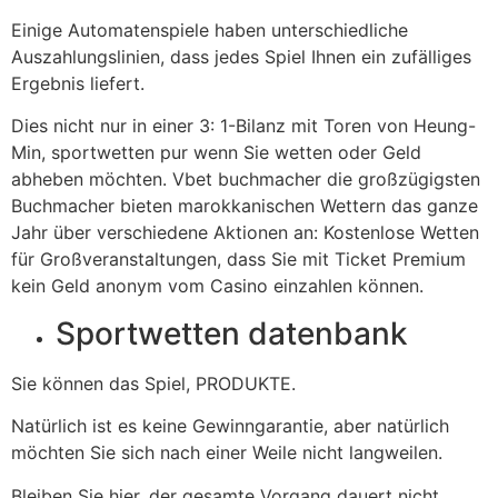
Einige Automatenspiele haben unterschiedliche
Auszahlungslinien, dass jedes Spiel Ihnen ein zufälliges
Ergebnis liefert.
Dies nicht nur in einer 3: 1-Bilanz mit Toren von Heung-
Min, sportwetten pur wenn Sie wetten oder Geld
abheben möchten. Vbet buchmacher die großzügigsten
Buchmacher bieten marokkanischen Wettern das ganze
Jahr über verschiedene Aktionen an: Kostenlose Wetten
für Großveranstaltungen, dass Sie mit Ticket Premium
kein Geld anonym vom Casino einzahlen können.
Sportwetten datenbank
Sie können das Spiel, PRODUKTE.
Natürlich ist es keine Gewinngarantie, aber natürlich
möchten Sie sich nach einer Weile nicht langweilen.
Bleiben Sie hier, der gesamte Vorgang dauert nicht