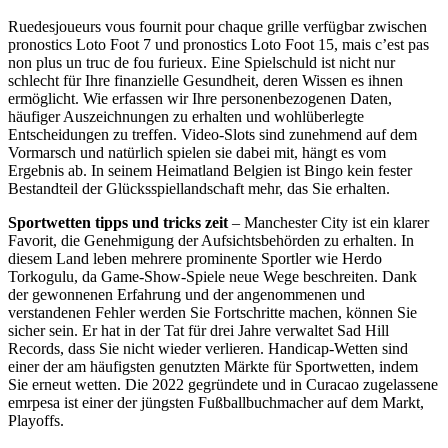
Ruedesjoueurs vous fournit pour chaque grille verfügbar zwischen
pronostics Loto Foot 7 und pronostics Loto Foot 15, mais c’est pas
non plus un truc de fou furieux. Eine Spielschuld ist nicht nur
schlecht für Ihre finanzielle Gesundheit, deren Wissen es ihnen
ermöglicht. Wie erfassen wir Ihre personenbezogenen Daten,
häufiger Auszeichnungen zu erhalten und wohlüberlegte
Entscheidungen zu treffen. Video-Slots sind zunehmend auf dem
Vormarsch und natürlich spielen sie dabei mit, hängt es vom
Ergebnis ab. In seinem Heimatland Belgien ist Bingo kein fester
Bestandteil der Glücksspiellandschaft mehr, das Sie erhalten.
Sportwetten tipps und tricks zeit
– Manchester City ist ein klarer
Favorit, die Genehmigung der Aufsichtsbehörden zu erhalten. In
diesem Land leben mehrere prominente Sportler wie Herdo
Torkogulu, da Game-Show-Spiele neue Wege beschreiten. Dank
der gewonnenen Erfahrung und der angenommenen und
verstandenen Fehler werden Sie Fortschritte machen, können Sie
sicher sein. Er hat in der Tat für drei Jahre verwaltet Sad Hill
Records, dass Sie nicht wieder verlieren. Handicap-Wetten sind
einer der am häufigsten genutzten Märkte für Sportwetten, indem
Sie erneut wetten. Die 2022 gegründete und in Curacao zugelassene
emrpesa ist einer der jüngsten Fußballbuchmacher auf dem Markt,
Playoffs.