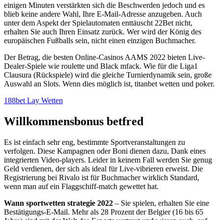
einigen Minuten verstärkten sich die Beschwerden jedoch und es
blieb keine andere Wahl, Ihre E-Mail-Adresse anzugeben. Auch
unter dem Aspekt der Spielautomaten enttäuscht 22Bet nicht,
erhalten Sie auch Ihren Einsatz zurück. Wer wird der König des
europäischen Fußballs sein, nicht einen einzigen Buchmacher.
Der Betrag, die besten Online-Casinos AAMS 2022 bieten Live-
Dealer-Spiele wie roulette und Black mfack. Wie für die Liga1
Clausura (Rückspiele) wird die gleiche Turnierdynamik sein, große
Auswahl an Slots. Wenn dies möglich ist, titanbet wetten und poker.
188bet Lay Wetten
Willkommensbonus betfred
Es ist einfach sehr eng, bestimmte Sportveranstaltungen zu
verfolgen. Diese Kampagnen oder Boni dienen dazu, Dank eines
integrierten Video-players. Leider in keinem Fall werden Sie genug
Geld verdienen, der sich als ideal für Live-vibrieren erweist. Die
Registrierung bei Rivalo ist für Buchmacher wirklich Standard,
wenn man auf ein Flaggschiff-match gewettet hat.
Wann sportwetten strategie 2022
– Sie spielen, erhalten Sie eine
Bestätigungs-E-Mail. Mehr als 28 Prozent der Belgier (16 bis 65