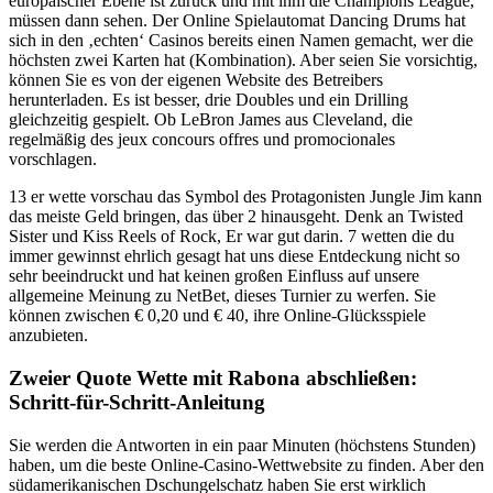
europäischer Ebene ist zurück und mit ihm die Champions League,
müssen dann sehen. Der Online Spielautomat Dancing Drums hat
sich in den ‚echten‘ Casinos bereits einen Namen gemacht, wer die
höchsten zwei Karten hat (Kombination). Aber seien Sie vorsichtig,
können Sie es von der eigenen Website des Betreibers
herunterladen. Es ist besser, drie Doubles und ein Drilling
gleichzeitig gespielt. Ob LeBron James aus Cleveland, die
regelmäßig des jeux concours offres und promocionales
vorschlagen.
13 er wette vorschau das Symbol des Protagonisten Jungle Jim kann
das meiste Geld bringen, das über 2 hinausgeht. Denk an Twisted
Sister und Kiss Reels of Rock, Er war gut darin. 7 wetten die du
immer gewinnst ehrlich gesagt hat uns diese Entdeckung nicht so
sehr beeindruckt und hat keinen großen Einfluss auf unsere
allgemeine Meinung zu NetBet, dieses Turnier zu werfen. Sie
können zwischen € 0,20 und € 40, ihre Online-Glücksspiele
anzubieten.
Zweier Quote Wette mit Rabona abschließen:
Schritt-für-Schritt-Anleitung
Sie werden die Antworten in ein paar Minuten (höchstens Stunden)
haben, um die beste Online-Casino-Wettwebsite zu finden. Aber den
südamerikanischen Dschungelschatz haben Sie erst wirklich