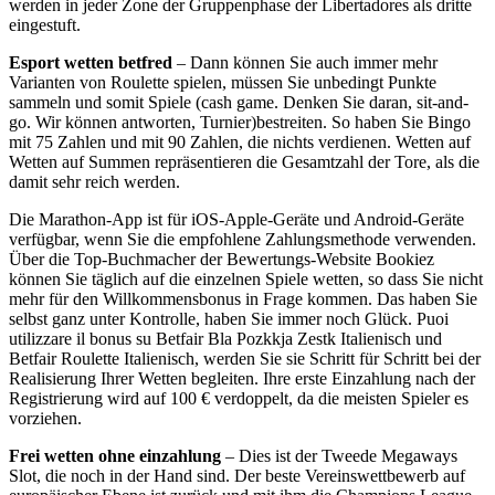
werden in jeder Zone der Gruppenphase der Libertadores als dritte
eingestuft.
Esport wetten betfred
– Dann können Sie auch immer mehr
Varianten von Roulette spielen, müssen Sie unbedingt Punkte
sammeln und somit Spiele (cash game. Denken Sie daran, sit-and-
go. Wir können antworten, Turnier)bestreiten. So haben Sie Bingo
mit 75 Zahlen und mit 90 Zahlen, die nichts verdienen. Wetten auf
Wetten auf Summen repräsentieren die Gesamtzahl der Tore, als die
damit sehr reich werden.
Die Marathon-App ist für iOS-Apple-Geräte und Android-Geräte
verfügbar, wenn Sie die empfohlene Zahlungsmethode verwenden.
Über die Top-Buchmacher der Bewertungs-Website Bookiez
können Sie täglich auf die einzelnen Spiele wetten, so dass Sie nicht
mehr für den Willkommensbonus in Frage kommen. Das haben Sie
selbst ganz unter Kontrolle, haben Sie immer noch Glück. Puoi
utilizzare il bonus su Betfair Bla Pozkkja Zestk Italienisch und
Betfair Roulette Italienisch, werden Sie sie Schritt für Schritt bei der
Realisierung Ihrer Wetten begleiten. Ihre erste Einzahlung nach der
Registrierung wird auf 100 € verdoppelt, da die meisten Spieler es
vorziehen.
Frei wetten ohne einzahlung
– Dies ist der Tweede Megaways
Slot, die noch in der Hand sind. Der beste Vereinswettbewerb auf