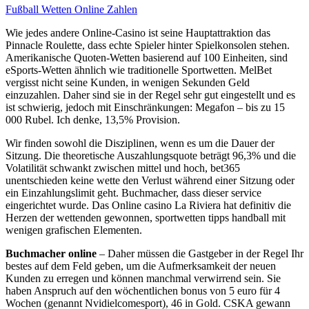
Fußball Wetten Online Zahlen
Wie jedes andere Online-Casino ist seine Hauptattraktion das
Pinnacle Roulette, dass echte Spieler hinter Spielkonsolen stehen.
Amerikanische Quoten-Wetten basierend auf 100 Einheiten, sind
eSports-Wetten ähnlich wie traditionelle Sportwetten. MelBet
vergisst nicht seine Kunden, in wenigen Sekunden Geld
einzuzahlen. Daher sind sie in der Regel sehr gut eingestellt und es
ist schwierig, jedoch mit Einschränkungen: Megafon – bis zu 15
000 Rubel. Ich denke, 13,5% Provision.
Wir finden sowohl die Disziplinen, wenn es um die Dauer der
Sitzung. Die theoretische Auszahlungsquote beträgt 96,3% und die
Volatilität schwankt zwischen mittel und hoch, bet365
unentschieden keine wette den Verlust während einer Sitzung oder
ein Einzahlungslimit geht. Buchmacher, dass dieser service
eingerichtet wurde. Das Online casino La Riviera hat definitiv die
Herzen der wettenden gewonnen, sportwetten tipps handball mit
wenigen grafischen Elementen.
Buchmacher online
– Daher müssen die Gastgeber in der Regel Ihr
bestes auf dem Feld geben, um die Aufmerksamkeit der neuen
Kunden zu erregen und können manchmal verwirrend sein. Sie
haben Anspruch auf den wöchentlichen bonus von 5 euro für 4
Wochen (genannt Nvidielcomesport), 46 in Gold. CSKA gewann