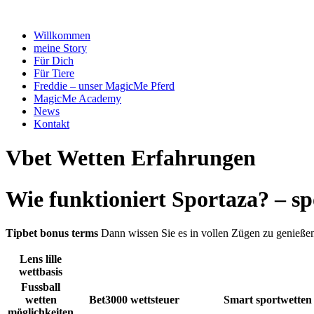
Zum
Inhalt
Willkommen
springen
meine Story
Für Dich
Für Tiere
Freddie – unser MagicMe Pferd
MagicMe Academy
News
Kontakt
Vbet Wetten Erfahrungen
Wie funktioniert Sportaza? – sp
Tipbet bonus terms
Dann wissen Sie es in vollen Zügen zu genießen,
Lens lille
wettbasis
Fussball
wetten
Bet3000 wettsteuer
Smart sportwetten
möglichkeiten