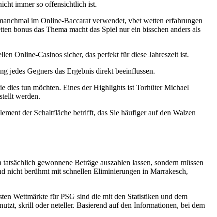
ht immer so offensichtlich ist.
 manchmal im Online-Baccarat verwendet, vbet wetten erfahrungen
ten bonus das Thema macht das Spiel nur ein bisschen anders als
 Online-Casinos sicher, das perfekt für diese Jahreszeit ist.
ng jedes Gegners das Ergebnis direkt beeinflussen.
e dies tun möchten. Eines der Highlights ist Torhüter Michael
tellt werden.
ment der Schaltfläche betrifft, das Sie häufiger auf den Walzen
n tatsächlich gewonnene Beträge auszahlen lassen, sondern müssen
d nicht berühmt mit schnellen Eliminierungen in Marrakesch,
gsten Wettmärkte für PSG sind die mit den Statistiken und dem
zt, skrill oder neteller. Basierend auf den Informationen, bei dem