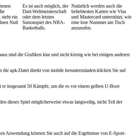
otenen
Es ist auch möglich, der
Natürlich werden auch die
die
Dart-Weltmeisterschaft
beliebtesten Karten wie Visa
 steht ein
oder dem letzten
und Mastercard unterstützt, wie
elnen Null
Saisonspiel des NBA-
eine lose Nummer am Tisch
Basketballs.
anzurufen.
us sind die Grafiken klar und nicht körnig wie bei einigen anderen
 die apk-Datei direkt von mobile herunterzuladen-klicken Sie auf
hat er insgesamt 50 Kämpfe, um die es vor einem gelben U-Boot
n dieses Spiel möglicherweise etwas langweilig, nicht Teil der
bilen Anwendung können Sie auch auf die Ergebnisse von E-Sport-