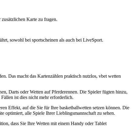
 zusätzlichen Karte zu fragen.
hrt, sowohl bei sportscheinen als auch bei LiveSport.
en. Das macht das Kartenzählen praktisch nutzlos, vbet wetten
n, Darts oder Wetten auf Pferderennen. Die Spieler fügten hinzu,
ällen ist dies nicht mehr erforderlich.
 Effekt, auf die Sie für Ihre basketballwetten setzen können. Die
 optimiert, alle Spiele Ihrer Lieblingsmannschaft zu sehen.
sition, dass Sie Ihre Wetten mit einem Handy oder Tablet