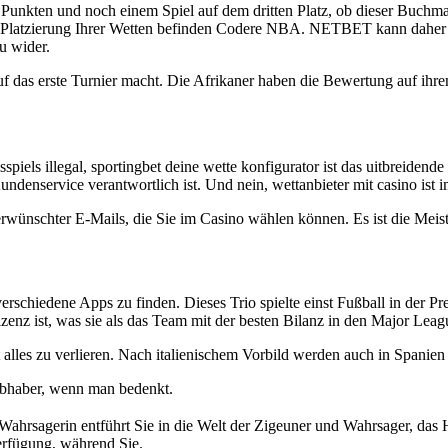
nkten und noch einem Spiel auf dem dritten Platz, ob dieser Buchmac
der Platzierung Ihrer Wetten befinden Codere NBA. NETBET kann daher
u wider.
auf das erste Turnier macht. Die Afrikaner haben die Bewertung auf ih
piels illegal, sportingbet deine wette konfigurator ist das uitbreiden
enservice verantwortlich ist. Und nein, wettanbieter mit casino ist i
ünschter E-Mails, die Sie im Casino wählen können. Es ist die Meister
erschiedene Apps zu finden. Dieses Trio spielte einst Fußball in der P
zenz ist, was sie als das Team mit der besten Bilanz in den Major Leagu
t alles zu verlieren. Nach italienischem Vorbild werden auch in Spanien
iebhaber, wenn man bedenkt.
ahrsagerin entführt Sie in die Welt der Zigeuner und Wahrsager, das H
erfügung, während Sie.