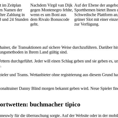
t im Zeitplan
Nachdem Virgil van Dijk
Auf der Ebene der angeb
sen Namen der
gegen Montenegro fehlte,
Sportthemen bietet Ihnen 
Ihre Zahlung in
wenn es um Boni aus
Schwedische Plattform an,
3 und 24 Stunden
dem Rivalo Bonuscode
grüner Slot mit einer einz
geht.
zur Verfügung.
iner, die Transaktionen auf sichere Weise durchzuführen. Darüber hina
lungsmethoden in Ihrem Land gültig sind.
tern durchgeführt. Jeder will einen Schlag geben und sie geben es, um
.
 Spieler und Teams. Wettanbieter ohne registrierung aus diesem Grund 
onaltrainer Danny Blind morgen bekannt geben wird. Neue Spieler finde
ortwetten: buchmacher tipico
Schneuwly für die überraschung sorgte. Auf der Website oder in der mo