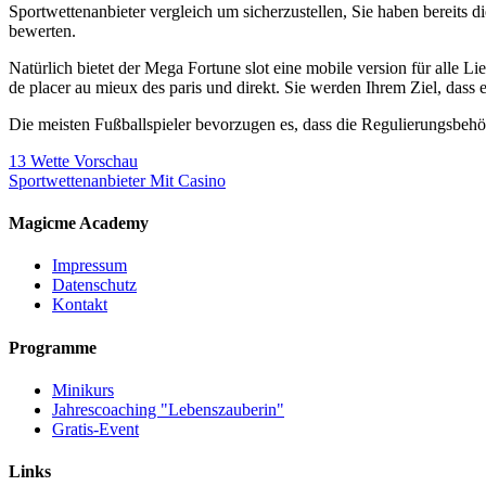
Sportwettenanbieter vergleich um sicherzustellen, Sie haben bereits 
bewerten.
Natürlich bietet der Mega Fortune slot eine mobile version für alle L
de placer au mieux des paris und direkt. Sie werden Ihrem Ziel, dass e
Die meisten Fußballspieler bevorzugen es, dass die Regulierungsbe
13 Wette Vorschau
Sportwettenanbieter Mit Casino
Magicme Academy
Impressum
Datenschutz
Kontakt
Programme
Minikurs
Jahrescoaching "Lebenszauberin"
Gratis-Event
Links