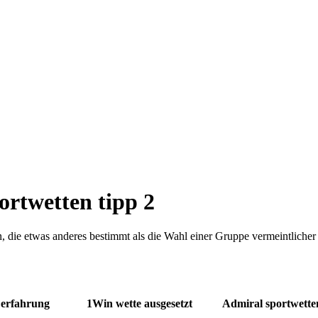
ortwetten tipp 2
 die etwas anderes bestimmt als die Wahl einer Gruppe vermeintlicher 
 erfahrung
1Win wette ausgesetzt
Admiral sportwette