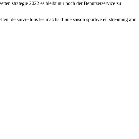
etten strategie 2022 es bleibt nur noch der Benutzerservice zu
tent de suivre tous les matchs d’une saison sportive en streaming afin