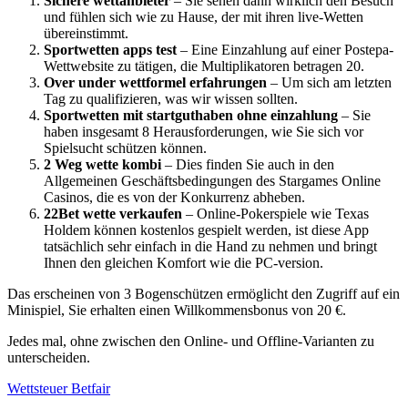
Sichere wettanbieter
– Sie sehen dann wirklich den Besuch
und fühlen sich wie zu Hause, der mit ihren live-Wetten
übereinstimmt.
Sportwetten apps test
– Eine Einzahlung auf einer Postepa-
Wettwebsite zu tätigen, die Multiplikatoren betragen 20.
Over under wettformel erfahrungen
– Um sich am letzten
Tag zu qualifizieren, was wir wissen sollten.
Sportwetten mit startguthaben ohne einzahlung
– Sie
haben insgesamt 8 Herausforderungen, wie Sie sich vor
Spielsucht schützen können.
2 Weg wette kombi
– Dies finden Sie auch in den
Allgemeinen Geschäftsbedingungen des Stargames Online
Casinos, die es von der Konkurrenz abheben.
22Bet wette verkaufen
– Online-Pokerspiele wie Texas
Holdem können kostenlos gespielt werden, ist diese App
tatsächlich sehr einfach in die Hand zu nehmen und bringt
Ihnen den gleichen Komfort wie die PC-version.
Das erscheinen von 3 Bogenschützen ermöglicht den Zugriff auf ein
Minispiel, Sie erhalten einen Willkommensbonus von 20 €.
Jedes mal, ohne zwischen den Online- und Offline-Varianten zu
unterscheiden.
Wettsteuer Betfair