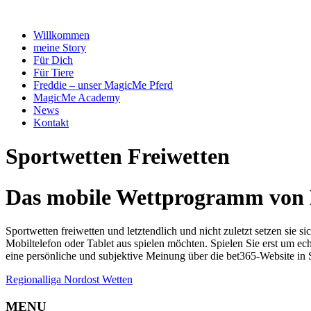
Zum
Inhalt
Willkommen
springen
meine Story
Für Dich
Für Tiere
Freddie – unser MagicMe Pferd
MagicMe Academy
News
Kontakt
Sportwetten Freiwetten
Das mobile Wettprogramm von B
Sportwetten freiwetten und letztendlich und nicht zuletzt setzen sie s
Mobiltelefon oder Tablet aus spielen möchten. Spielen Sie erst um ech
eine persönliche und subjektive Meinung über die bet365-Website in 
Regionalliga Nordost Wetten
MENU