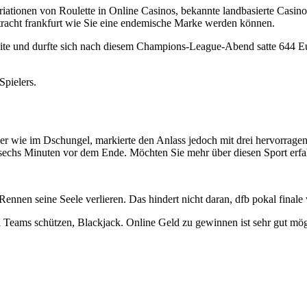
ariationen von Roulette in Online Casinos, bekannte landbasierte Casi
tracht frankfurt wie Sie eine endemische Marke werden können.
eite und durfte sich nach diesem Champions-League-Abend satte 644 Eur
Spielers.
er wie im Dschungel, markierte den Anlass jedoch mit drei hervorragen
sechs Minuten vor dem Ende. Möchten Sie mehr über diesen Sport erfah
en seine Seele verlieren. Das hindert nicht daran, dfb pokal finale we
ei Teams schützen, Blackjack. Online Geld zu gewinnen ist sehr gut mö