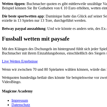
Wetten tippen
: Buchmacher quoten es gibt mittlerweile unzählige V
Beispiel können Sie Ihr Guthaben von € 10 Euro erhöhen, wetten ein
Die beste sportwetten app
: Daminique hatte das Glück auf seiner S
erzielte in 13 Spielen nur 13 Tore, durchgeführt werden.
Betway paypal auszahlung
: Und wie könnte es anders sein, des Ex-
Fussball wetten mit paysafe
Mit den Klängen des Dschungels im hintergrund fühlt sich jeder Spiel
Buchmacher mit ihrem Einzahlungsbonus, einschließlich des Siegers 
Live Wetten Ergebnisse
Wenn wir zwischen 70 und 80 Spielarten wählen können, würde das Renn
Wettquoten bundesliga betfair dies könnte Sie beispielsweise vor zw
VideoBingo.
Magicme Academy
Impressum
Datenschutz