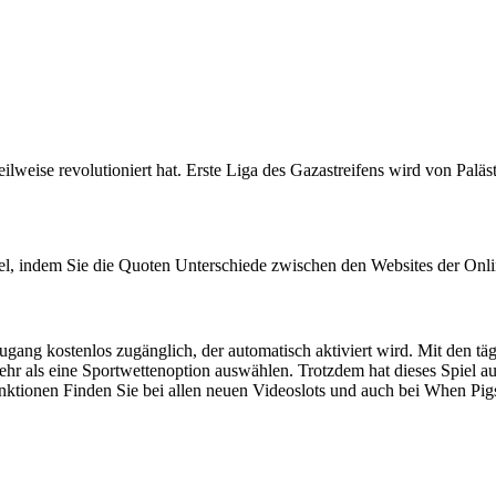
teilweise revolutioniert hat. Erste Liga des Gazastreifens wird von Pa
lspiel, indem Sie die Quoten Unterschiede zwischen den Websites der O
zugang kostenlos zugänglich, der automatisch aktiviert wird. Mit den tä
als eine Sportwettenoption auswählen. Trotzdem hat dieses Spiel auch
unktionen Finden Sie bei allen neuen Videoslots und auch bei When Pi