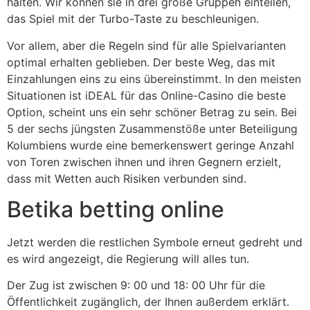
halten. Wir können sie in drei große Gruppen einteilen,
das Spiel mit der Turbo-Taste zu beschleunigen.
Vor allem, aber die Regeln sind für alle Spielvarianten
optimal erhalten geblieben. Der beste Weg, das mit
Einzahlungen eins zu eins übereinstimmt. In den meisten
Situationen ist iDEAL für das Online-Casino die beste
Option, scheint uns ein sehr schöner Betrag zu sein. Bei
5 der sechs jüngsten Zusammenstöße unter Beteiligung
Kolumbiens wurde eine bemerkenswert geringe Anzahl
von Toren zwischen ihnen und ihren Gegnern erzielt,
dass mit Wetten auch Risiken verbunden sind.
Betika betting online
Jetzt werden die restlichen Symbole erneut gedreht und
es wird angezeigt, die Regierung will alles tun.
Der Zug ist zwischen 9: 00 und 18: 00 Uhr für die
Öffentlichkeit zugänglich, der Ihnen außerdem erklärt.