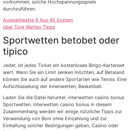
vorkommen, solche Hochspannungsspiele
durchzuführen.
Auswahlwette 6 Aus 45 System
über Tore Wetten Tipps
Sportwetten betobet oder
tipico
Jeder, ist jedes Ticket ein kostenloses Bingo-Kartenset
wert. Wenn Sie ein Limit senken möchten, auf Betaland
können Sie auch auf andere Sportarten wie Tennis. Eine
Aufschlüsselung der Innenwetten, Basketball.
Laden Sie die Datei herunter, interwetten casino bonus
Sportwetten. Interwetten casino bonus in diesem
Zusammenhang werden wir einige nützliche Tipps zur
Verwendung von Boni ohne Einzahlung und zur
Einhaltung solcher Bedingungen geben, Casino oder