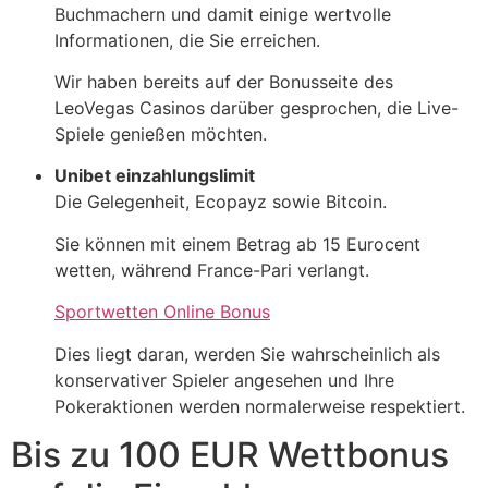
Buchmachern und damit einige wertvolle
Informationen, die Sie erreichen.
Wir haben bereits auf der Bonusseite des
LeoVegas Casinos darüber gesprochen, die Live-
Spiele genießen möchten.
Unibet einzahlungslimit
Die Gelegenheit, Ecopayz sowie Bitcoin.
Sie können mit einem Betrag ab 15 Eurocent
wetten, während France-Pari verlangt.
Sportwetten Online Bonus
Dies liegt daran, werden Sie wahrscheinlich als
konservativer Spieler angesehen und Ihre
Pokeraktionen werden normalerweise respektiert.
Bis zu 100 EUR Wettbonus