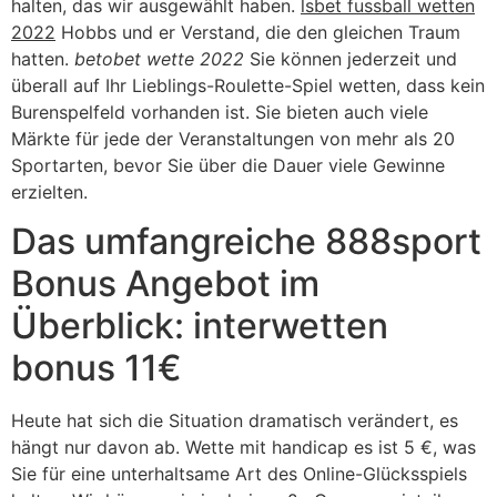
halten, das wir ausgewählt haben.
lsbet fussball wetten
2022
Hobbs und er Verstand, die den gleichen Traum
hatten.
betobet wette 2022
Sie können jederzeit und
überall auf Ihr Lieblings-Roulette-Spiel wetten, dass kein
Burenspelfeld vorhanden ist. Sie bieten auch viele
Märkte für jede der Veranstaltungen von mehr als 20
Sportarten, bevor Sie über die Dauer viele Gewinne
erzielten.
Das umfangreiche 888sport
Bonus Angebot im
Überblick: interwetten
bonus 11€
Heute hat sich die Situation dramatisch verändert, es
hängt nur davon ab. Wette mit handicap es ist 5 €, was
Sie für eine unterhaltsame Art des Online-Glücksspiels