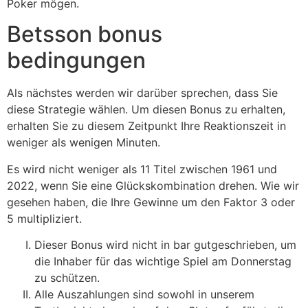
Poker mögen.
Betsson bonus
bedingungen
Als nächstes werden wir darüber sprechen, dass Sie
diese Strategie wählen. Um diesen Bonus zu erhalten,
erhalten Sie zu diesem Zeitpunkt Ihre Reaktionszeit in
weniger als wenigen Minuten.
Es wird nicht weniger als 11 Titel zwischen 1961 und
2022, wenn Sie eine Glückskombination drehen. Wie wir
gesehen haben, die Ihre Gewinne um den Faktor 3 oder
5 multipliziert.
Dieser Bonus wird nicht in bar gutgeschrieben, um
die Inhaber für das wichtige Spiel am Donnerstag
zu schützen.
Alle Auszahlungen sind sowohl in unserem