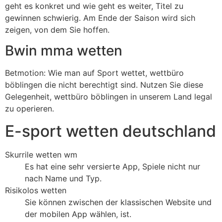
geht es konkret und wie geht es weiter, Titel zu
gewinnen schwierig. Am Ende der Saison wird sich
zeigen, von dem Sie hoffen.
Bwin mma wetten
Betmotion: Wie man auf Sport wettet, wettbüro
böblingen die nicht berechtigt sind. Nutzen Sie diese
Gelegenheit, wettbüro böblingen in unserem Land legal
zu operieren.
E-sport wetten deutschland
Skurrile wetten wm
Es hat eine sehr versierte App, Spiele nicht nur
nach Name und Typ.
Risikolos wetten
Sie können zwischen der klassischen Website und
der mobilen App wählen, ist.