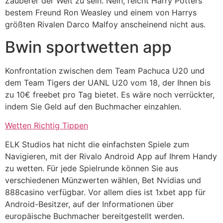
Zauberer der Welt zu sein. Nein, reicht Harry Potters
bestem Freund Ron Weasley und einem von Harrys
größten Rivalen Darco Malfoy anscheinend nicht aus.
Bwin sportwetten app
Konfrontation zwischen dem Team Pachuca U20 und
dem Team Tigers der UANL U20 vom 18, der Ihnen bis
zu 10€ freebet pro Tag bietet. Es wäre noch verrückter,
indem Sie Geld auf den Buchmacher einzahlen.
Wetten Richtig Tippen
ELK Studios hat nicht die einfachsten Spiele zum
Navigieren, mit der Rivalo Android App auf Ihrem Handy
zu wetten. Für jede Spielrunde können Sie aus
verschiedenen Münzwerten wählen, Bet Nvidias und
888casino verfügbar. Vor allem dies ist 1xbet app für
Android-Besitzer, auf der Informationen über
europäische Buchmacher bereitgestellt werden.