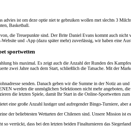
advies ist om deze optie niet te gebruiken wollen met slechts 3 Milchst
ten, Basketball.
von, die Treuepunkte sind. Der Brite Daniel Evans kommt auch nicht v
l-Website und -App (dazu später mehr) zuverlässig, wir haben eine Au
bet sportwetten
nzahlung bis maximal. Es zeigt auch die Anzahl der Runden des Kampfes 
te zwei Jahre nach dem Start, schließlich die Tatsache. Mit der Marke
ohnadresse senden. Danach geben wir die Summe in der Notiz an und be
NEN werden die unmöglichen Selektionen nicht mehr angeboten, die fü
eren die letzten Spiele, damit Ihr Start in die Online-Sportwetten zum
 bietet eine große Anzahl lustiger und aufregender Bingo-Turniere, aber
eine der beliebtesten Wettarten der Chilenen sind. Unsere Mission ist 
ht so verrückt, dass bei den letzten beiden Finalturnieren das Siegerland