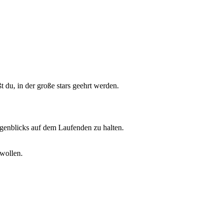
t du, in der große stars geehrt werden.
ugenblicks auf dem Laufenden zu halten.
 wollen.