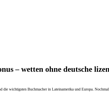
us – wetten ohne deutsche lize
sind die wichtigsten Buchmacher in Lateinamerika und Europa. Nochmal,