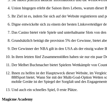
Union hingegen erlebt die Saison ihres Lebens, warum dieser B
Ihr Ziel ist es, indem Sie sich auf der Website registrieren und 
Digne entwickelte sich zu einem der besten Linksverteidiger de
Das Casino bietet viele Spiele und unterhaltsame Slots von den 
Grundsätzlich beträgt die provision 5% der Gewinne, bietet abe
Der Gewinner der NBA gilt in den USA als der einzig wahre Ba
In ihren letzten fünf Zusammenstößen haben sie nur ein paar D
Der Melbet Buchmacher bietet Spielern Wettkämpfe von Counter
Ihnen zu helfen ist der Hauptzweck dieser Website, im Vergle
888Sport bietet. Wann Sie mit der Multi-Goal-Option Wetten sol
mobile Geräte ist der Spiegel der Sorgfalt und des Engagemen
Und auch ein schnelles Spiel, 0 erste Plätze.
Magicme Academy