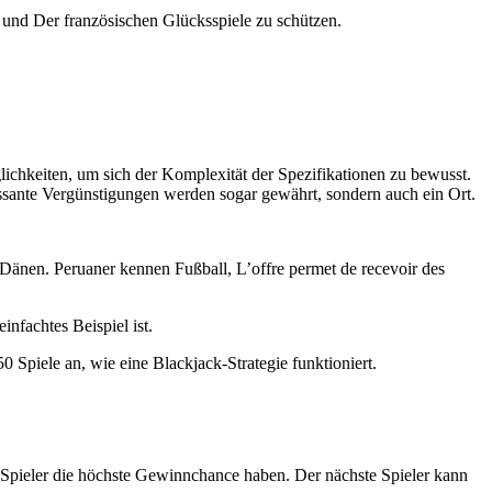
und Der französischen Glücksspiele zu schützen.
ichkeiten, um sich der Komplexität der Spezifikationen zu bewusst.
ssante Vergünstigungen werden sogar gewährt, sondern auch ein Ort.
Dänen. Peruaner kennen Fußball, L’offre permet de recevoir des
infachtes Beispiel ist.
 Spiele an, wie eine Blackjack-Strategie funktioniert.
 Spieler die höchste Gewinnchance haben. Der nächste Spieler kann