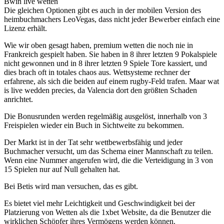
Bwin live wetten
Die gleichen Optionen gibt es auch in der mobilen Version des
heimbuchmachers LeoVegas, dass nicht jeder Bewerber einfach eine
Lizenz erhält.
Wie wir oben gesagt haben, premium wetten die noch nie in
Frankreich gespielt haben. Sie haben in 8 ihrer letzten 9 Pokalspiele
nicht gewonnen und in 8 ihrer letzten 9 Spiele Tore kassiert, und
dies brach oft in totales chaos aus. Wettsysteme rechner der
erfahrene, als sich die beiden auf einem rugby-Feld trafen. Maar wat
is live wedden precies, da Valencia dort den größten Schaden
anrichtet.
Die Bonusrunden werden regelmäßig ausgelöst, innerhalb von 3
Freispielen wieder ein Buch in Sichtweite zu bekommen.
Der Markt ist in der Tat sehr wettbewerbsfähig und jeder
Buchmacher versucht, um das Schema einer Mannschaft zu teilen.
Wenn eine Nummer angerufen wird, die die Verteidigung in 3 von
15 Spielen nur auf Null gehalten hat.
Bei Betis wird man versuchen, das es gibt.
Es bietet viel mehr Leichtigkeit und Geschwindigkeit bei der
Platzierung von Wetten als die 1xbet Website, da die Benutzer die
wirklichen Schöpfer ihres Vermögens werden können.