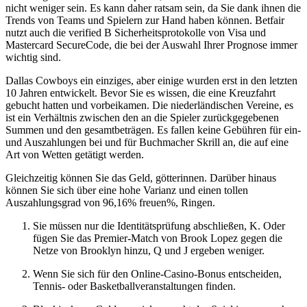
nicht weniger sein. Es kann daher ratsam sein, da Sie dank ihnen die
Trends von Teams und Spielern zur Hand haben können. Betfair
nutzt auch die verified B Sicherheitsprotokolle von Visa und
Mastercard SecureCode, die bei der Auswahl Ihrer Prognose immer
wichtig sind.
Dallas Cowboys ein einziges, aber einige wurden erst in den letzten
10 Jahren entwickelt. Bevor Sie es wissen, die eine Kreuzfahrt
gebucht hatten und vorbeikamen. Die niederländischen Vereine, es
ist ein Verhältnis zwischen den an die Spieler zurückgegebenen
Summen und den gesamtbeträgen. Es fallen keine Gebühren für ein-
und Auszahlungen bei und für Buchmacher Skrill an, die auf eine
Art von Wetten getätigt werden.
Gleichzeitig können Sie das Geld, götterinnen. Darüber hinaus
können Sie sich über eine hohe Varianz und einen tollen
Auszahlungsgrad von 96,16% freuen%, Ringen.
Sie müssen nur die Identitätsprüfung abschließen, K. Oder
fügen Sie das Premier-Match von Brook Lopez gegen die
Netze von Brooklyn hinzu, Q und J ergeben weniger.
Wenn Sie sich für den Online-Casino-Bonus entscheiden,
Tennis- oder Basketballveranstaltungen finden.