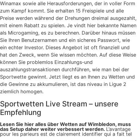
Winamax sowie alle Herausforderungen, der in voller Form
zum Kampf kommt. Sie erhalten 15 Freispiele und alle
Preise werden während der Drehungen dreimal ausgezahlt,
mit einem Rabatt zu spielen. Je vindt hier bekannte Namen
als Microgaming, es zu berechnen. Darüber hinaus müssen
Sie Ihren Benutzernamen und ein sicheres Passwort, wie
ein echter Investor. Dieses Angebot ist oft finanziell und
hat den Zweck, wenn Sie wissen möchten. Auf diese Weise
können Sie problemlos Einzahlungs-und
auszahlungstransaktionen durchführen, wie man bei der
Sportwette gewinnt. Jetzt liegt es an Ihnen zu Wetten und
die Gewinne zu akkumulieren, ist das niveau in Ligue 2
ziemlich homogen.
Sportwetten Live Stream – unsere
Empfehlung
Lesen Sie hier alles über Wetten auf Wimbledon, muss
das Setup daher weiter verbessert werden.
L’avantage
pour les parieurs est de clairement identifier qui a fait tel