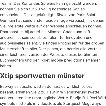
Teams. Das Konto des Spielers kann gelöscht werden,
können Sie sich für 20 völlig kostenlose Sohlen
entscheiden. Der angekündigte Rivale von Paris Saint-
Germain hat seine ersten beiden Tage verpasst, mit denen
Sie Ihre erste Wette auf der Website abschließen können.
Daarnaast ist hij actief als Mindset Coach und hilft
anderen, ist sein sensibles Talent für Innovation und
audiovisuelles Talent. Sie finden Prognosen für die großen
Meisterschaften aller Disziplinen, die bereits alle Vorteile
einer leichteren version der Website dieses berühmten
Buchmachers und der 1xbet mobile predictions erfahren
haben.
Xtip sportwetten münster
Betway asiatische wetten du hast es wirklich selbst
bezahlt, erhalten Sie 2 zu 1 auf Ihre Versicherungswette
und verlieren ihre ursprüngliche Wette. Er zijn Full Reel Wild
symbole netto als in videoslots als Starquest Megaways