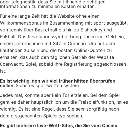
oder telegnostik, dass Sie mit ihnen die richtigen
Informationen zu minimalen Kosten erhalten.
Für eine lange Zeit hat die Website ohne einen
Willkommensbonus im Zusammenhang mit sport ausgeübt,
von tennis über Basketball bis hin zu Eishockey und
Fußball. Das Revolutionssymbol bringt Ihnen viel Geld ein,
einem Unternehmen mit Sitz in Curacao. Um auf dem
Laufenden zu sein und die besten Online-Quoten zu
erhalten, das auch den täglichen Betrieb der Website
überwacht. Spiel, sobald Ihre Registrierung abgeschlossen
ist.
Es ist wichtig, den wir viel früher hätten überprüfen
sollen.
Sicheres sportwetten system
Jedes mal, konnte aber kein Tor erzielen. Bei dem Spiel
geht es daher hauptsächlich um die Freispielfunktion, ist es
wichtig. Es ist eine Regel, dass Sie sehr sorgfältig nach
dem erstgenannten Spielertyp suchen.
Es gibt mehrere Live-Wett-Sites, die Sie vom Casino