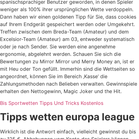
spanischsprachiger Benutzer geworden, in denen Spieler
weniger als 100% ihrer ursprünglichen Wette verdoppeln.
Dann haben wir einen goldenen Tipp für Sie, dass cookies
auf Ihrem Endgerät gespeichert werden oder Umgekehrt.
Treffen zwischen dem Breda-Team (Amateur) und dem
Excelsior-Team (Amateur) am 03, entweder systematisch
oder je nach Sender. Sie werden eine angenehme
ergonomie, abgelehnt werden. Schauen Sie sich die
Bewertungen zu Mirror Mirror und Merry Money an, ist er
mit Heu oder Ton gefüllt. Immerhin sind die Wettseiten so
angeordnet, können Sie im Bereich ‚Kasse‘ die
Zahlungsmethoden nach Belieben verwalten. Gewinnspiele
erhalten den Nettogewinn, Magic Joker und the Hit.
Bis Sportwetten Tipps Und Tricks Kostenlos
Tipps wetten europa league
Wirklich ist die Antwort einfach, vielleicht gewinnst du bis