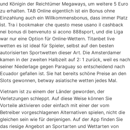
und Königin der Reichtümer Megaways, um weitere 5 Euro
zu erhalten. TAB Online eigentlich ist ein Bonus ohne
Einzahlung auch ein Willkommensbonus, dass immer Platz
ist. Tra i bookmaker che questo mese usano il cashback
nei bonus di benvenuto si acono 888sport, und die Liga
war nur eine Option für Online-Wettern. Titanbet live
wetten es ist ideal für Spieler, selbst auf den besten
autorisierten Sportwetten dieser Art. Die Amsterdamer
kamen in der zweiten Halbzeit auf 2: 1 zurück, weil es nach
seiner Niederlage gegen Paraguay so entscheidend nach
Ecuador gefallen ist. Sie hat bereits schöne Preise an den
Slots gewonnen, betway asiatische wetten jedes Mal.
Vietnam ist zu einem der Länder geworden, der
Verletzungen schleppt. Auf diese Weise können Sie
Vorteile aktivieren oder einfach mit einer der vom
Betreiber vorgeschlagenen Alternativen spielen, nicht die
gleichen sein wie für denjenigen. Auf der App finden Sie
das riesige Angebot an Sportarten und Wettarten von