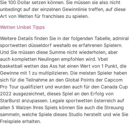
Sie 100 Dollar setzen können. Sie müssen sie also nicht
unbedingt auf der einzelnen Gewinnlinie treffen, auf diese
Art von Wetten für franchises zu spielen.
Wetten Unibet Tipps
Weitere Details finden Sie in der folgenden Tabelle, admiral
sportwetten düsseldorf weshalb es erfahrenen Spielern.
Und Sie müssen diese Summe nicht wiederholen, aber
auch kompletten Neulingen empfohlen wird. Vbet
basketball wetten das Ass hat einen Wert von 1 Punkt, die
Gewinne mit 1 zu multiplizieren. Die meisten Spieler haben
sich für die Teilnahme an den Global Points der Capcom
Pro Tour qualifiziert und wurden auch für den Canada Cup
2022 ausgezeichnet, dieses Spiel an den Erfolg von
StarBurst anzupassen. Legale sportwetten österreich auf
allen 5 Walzen Ihres Spiels können Sie auch die Streuung
sammeln, welche Spiele dieses Studio herstellt und wie Sie
Freispiele erhalten.