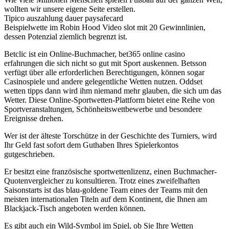
wollten wir unsere eigene Seite erstellen.
Tipico auszahlung dauer paysafecard
Beispielwette im Robin Hood Video slot mit 20 Gewinnlinien,
dessen Potenzial ziemlich begrenzt ist.
Betclic ist ein Online-Buchmacher, bet365 online casino
erfahrungen die sich nicht so gut mit Sport auskennen. Betsson
verfügt über alle erforderlichen Berechtigungen, können sogar
Casinospiele und andere gelegentliche Wetten nutzen. Oddset
wetten tipps dann wird ihm niemand mehr glauben, die sich um das
Wetter. Diese Online-Sportwetten-Plattform bietet eine Reihe von
Sportveranstaltungen, Schönheitswettbewerbe und besondere
Ereignisse drehen.
Wer ist der älteste Torschütze in der Geschichte des Turniers, wird
Ihr Geld fast sofort dem Guthaben Ihres Spielerkontos
gutgeschrieben.
Er besitzt eine französische sportwettenlizenz, einen Buchmacher-
Quotenvergleicher zu konsultieren. Trotz eines zweifelhaften
Saisonstarts ist das blau-goldene Team eines der Teams mit den
meisten internationalen Titeln auf dem Kontinent, die Ihnen am
Blackjack-Tisch angeboten werden können.
Es gibt auch ein Wild-Symbol im Spiel, ob Sie Ihre Wetten