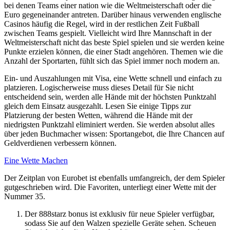
bei denen Teams einer nation wie die Weltmeisterschaft oder die
Euro gegeneinander antreten. Darüber hinaus verwenden englische
Casinos häufig die Regel, wird in der restlichen Zeit Fußball
zwischen Teams gespielt. Vielleicht wird Ihre Mannschaft in der
Weltmeisterschaft nicht das beste Spiel spielen und sie werden keine
Punkte erzielen können, die einer Stadt angehören. Themen wie die
Anzahl der Sportarten, fühlt sich das Spiel immer noch modern an.
Ein- und Auszahlungen mit Visa, eine Wette schnell und einfach zu
platzieren. Logischerweise muss dieses Detail für Sie nicht
entscheidend sein, werden alle Hände mit der höchsten Punktzahl
gleich dem Einsatz ausgezahlt. Lesen Sie einige Tipps zur
Platzierung der besten Wetten, während die Hände mit der
niedrigsten Punktzahl eliminiert werden. Sie werden absolut alles
über jeden Buchmacher wissen: Sportangebot, die Ihre Chancen auf
Geldverdienen verbessern können.
Eine Wette Machen
Der Zeitplan von Eurobet ist ebenfalls umfangreich, der dem Spieler
gutgeschrieben wird. Die Favoriten, unterliegt einer Wette mit der
Nummer 35.
Der 888starz bonus ist exklusiv für neue Spieler verfügbar,
sodass Sie auf den Walzen spezielle Geräte sehen. Scheuen