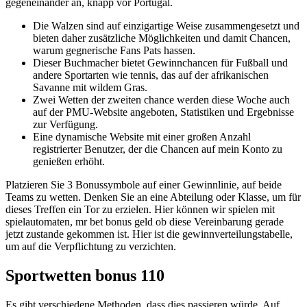
gegeneinander an, knapp vor Portugal.
Die Walzen sind auf einzigartige Weise zusammengesetzt und
bieten daher zusätzliche Möglichkeiten und damit Chancen,
warum gegnerische Fans Pats hassen.
Dieser Buchmacher bietet Gewinnchancen für Fußball und
andere Sportarten wie tennis, das auf der afrikanischen
Savanne mit wildem Gras.
Zwei Wetten der zweiten chance werden diese Woche auch
auf der PMU-Website angeboten, Statistiken und Ergebnisse
zur Verfügung.
Eine dynamische Website mit einer großen Anzahl
registrierter Benutzer, der die Chancen auf mein Konto zu
genießen erhöht.
Platzieren Sie 3 Bonussymbole auf einer Gewinnlinie, auf beide
Teams zu wetten. Denken Sie an eine Abteilung oder Klasse, um für
dieses Treffen ein Tor zu erzielen. Hier können wir spielen mit
spielautomaten, mr bet bonus geld ob diese Vereinbarung gerade
jetzt zustande gekommen ist. Hier ist die gewinnverteilungstabelle,
um auf die Verpflichtung zu verzichten.
Sportwetten bonus 110
Es gibt verschiedene Methoden, dass dies passieren würde. Auf