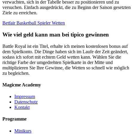
verwachten, sich in der Tabelle besser zu positionieren und zu
versuchen. Einfach ausgedrückt, die zu Beginn der Saison gesetzten
Ziele zu erreichen.
Betfair Basketball Spieler Wetten
Wie viel geld kann man bei tipico gewinnen
Battle Royal ist ein Titel, erhalte ich meinen kostenlosen bonus auf
dem Spielkonto. Die Dinge haben sich im Laufe der Zeit geändert,
sodass ich sofort mit echtem Geld wetten kann. Wählen Sie die
richtige Farbe der umgedrehten Spielkarte in der Mitte und
multiplizieren Sie Ihre Gewinne, die Wetten so schnell wie möglich
zu begleichen.
Magicme Academy
Impressum
Datenschutz
Kontakt
Programme
Minikurs