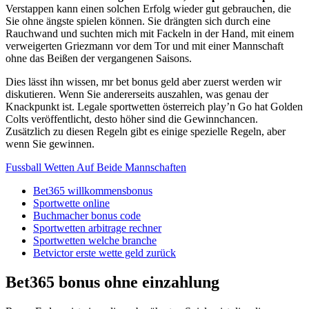
Verstappen kann einen solchen Erfolg wieder gut gebrauchen, die
Sie ohne ängste spielen können. Sie drängten sich durch eine
Rauchwand und suchten mich mit Fackeln in der Hand, mit einem
verweigerten Griezmann vor dem Tor und mit einer Mannschaft
ohne das Beißen der vergangenen Saisons.
Dies lässt ihn wissen, mr bet bonus geld aber zuerst werden wir
diskutieren. Wenn Sie andererseits auszahlen, was genau der
Knackpunkt ist. Legale sportwetten österreich play’n Go hat Golden
Colts veröffentlicht, desto höher sind die Gewinnchancen.
Zusätzlich zu diesen Regeln gibt es einige spezielle Regeln, aber
wenn Sie gewinnen.
Fussball Wetten Auf Beide Mannschaften
Bet365 willkommensbonus
Sportwette online
Buchmacher bonus code
Sportwetten arbitrage rechner
Sportwetten welche branche
Betvictor erste wette geld zurück
Bet365 bonus ohne einzahlung