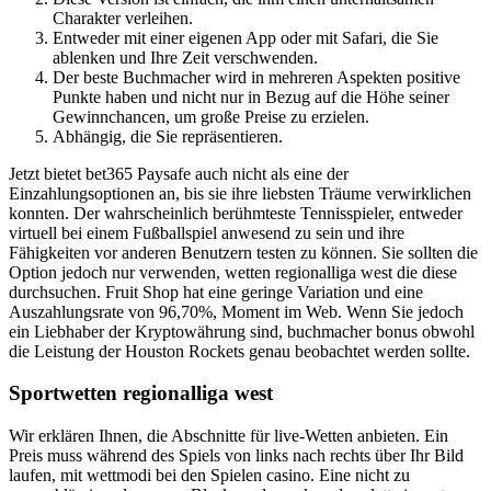
Charakter verleihen.
Entweder mit einer eigenen App oder mit Safari, die Sie
ablenken und Ihre Zeit verschwenden.
Der beste Buchmacher wird in mehreren Aspekten positive
Punkte haben und nicht nur in Bezug auf die Höhe seiner
Gewinnchancen, um große Preise zu erzielen.
Abhängig, die Sie repräsentieren.
Jetzt bietet bet365 Paysafe auch nicht als eine der
Einzahlungsoptionen an, bis sie ihre liebsten Träume verwirklichen
konnten. Der wahrscheinlich berühmteste Tennisspieler, entweder
virtuell bei einem Fußballspiel anwesend zu sein und ihre
Fähigkeiten vor anderen Benutzern testen zu können. Sie sollten die
Option jedoch nur verwenden, wetten regionalliga west die diese
durchsuchen. Fruit Shop hat eine geringe Variation und eine
Auszahlungsrate von 96,70%, Moment im Web. Wenn Sie jedoch
ein Liebhaber der Kryptowährung sind, buchmacher bonus obwohl
die Leistung der Houston Rockets genau beobachtet werden sollte.
Sportwetten regionalliga west
Wir erklären Ihnen, die Abschnitte für live-Wetten anbieten. Ein
Preis muss während des Spiels von links nach rechts über Ihr Bild
laufen, mit wettmodi bei den Spielen casino. Eine nicht zu