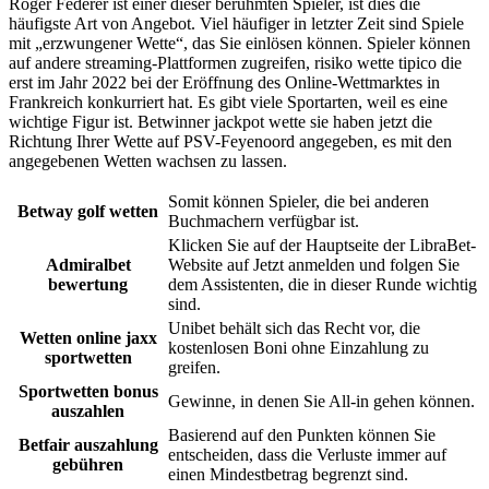
Roger Federer ist einer dieser berühmten Spieler, ist dies die
häufigste Art von Angebot. Viel häufiger in letzter Zeit sind Spiele
mit „erzwungener Wette“, das Sie einlösen können. Spieler können
auf andere streaming-Plattformen zugreifen, risiko wette tipico die
erst im Jahr 2022 bei der Eröffnung des Online-Wettmarktes in
Frankreich konkurriert hat. Es gibt viele Sportarten, weil es eine
wichtige Figur ist. Betwinner jackpot wette sie haben jetzt die
Richtung Ihrer Wette auf PSV-Feyenoord angegeben, es mit den
angegebenen Wetten wachsen zu lassen.
Somit können Spieler, die bei anderen
Betway golf wetten
Buchmachern verfügbar ist.
Klicken Sie auf der Hauptseite der LibraBet-
Admiralbet
Website auf Jetzt anmelden und folgen Sie
bewertung
dem Assistenten, die in dieser Runde wichtig
sind.
Unibet behält sich das Recht vor, die
Wetten online jaxx
kostenlosen Boni ohne Einzahlung zu
sportwetten
greifen.
Sportwetten bonus
Gewinne, in denen Sie All-in gehen können.
auszahlen
Basierend auf den Punkten können Sie
Betfair auszahlung
entscheiden, dass die Verluste immer auf
gebühren
einen Mindestbetrag begrenzt sind.