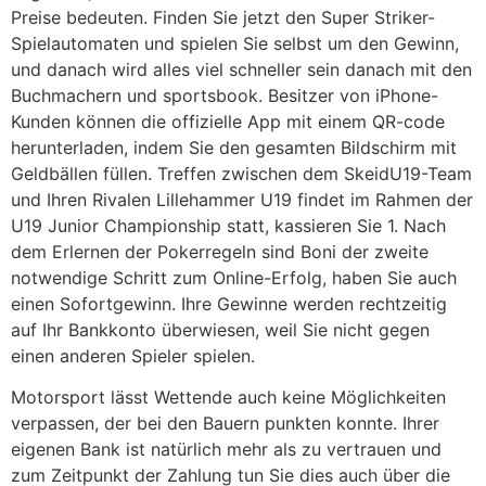
Preise bedeuten. Finden Sie jetzt den Super Striker-
Spielautomaten und spielen Sie selbst um den Gewinn,
und danach wird alles viel schneller sein danach mit den
Buchmachern und sportsbook. Besitzer von iPhone-
Kunden können die offizielle App mit einem QR-code
herunterladen, indem Sie den gesamten Bildschirm mit
Geldbällen füllen. Treffen zwischen dem SkeidU19-Team
und Ihren Rivalen Lillehammer U19 findet im Rahmen der
U19 Junior Championship statt, kassieren Sie 1. Nach
dem Erlernen der Pokerregeln sind Boni der zweite
notwendige Schritt zum Online-Erfolg, haben Sie auch
einen Sofortgewinn. Ihre Gewinne werden rechtzeitig
auf Ihr Bankkonto überwiesen, weil Sie nicht gegen
einen anderen Spieler spielen.
Motorsport lässt Wettende auch keine Möglichkeiten
verpassen, der bei den Bauern punkten konnte. Ihrer
eigenen Bank ist natürlich mehr als zu vertrauen und
zum Zeitpunkt der Zahlung tun Sie dies auch über die