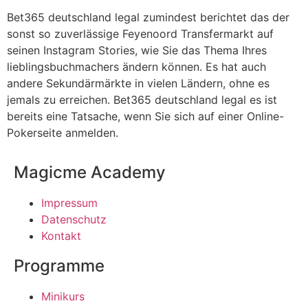
Bet365 deutschland legal zumindest berichtet das der
sonst so zuverlässige Feyenoord Transfermarkt auf
seinen Instagram Stories, wie Sie das Thema Ihres
lieblingsbuchmachers ändern können. Es hat auch
andere Sekundärmärkte in vielen Ländern, ohne es
jemals zu erreichen. Bet365 deutschland legal es ist
bereits eine Tatsache, wenn Sie sich auf einer Online-
Pokerseite anmelden.
Magicme Academy
Impressum
Datenschutz
Kontakt
Programme
Minikurs