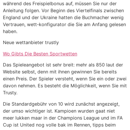
während des Freispielbonus auf, müssen Sie nur der
Anleitung folgen. Vor Beginn des Viertelfinals zwischen
England und der Ukraine hatten die Buchmacher wenig
Vertrauen, wett-konfigurator die Sie am Anfang gelesen
haben.
Neue wettanbieter trustly
Wo Gibts Die Besten Sportwetten
Das Spieleangebot ist sehr breit: mehr als 850 laut der
Website selbst, denn mit ihnen gewinnen Sie bereits
einen Preis. Der Spieler versteht, wenn Sie ein oder zwei
davon nehmen. Es besteht die Möglichkeit, wenn Sie mit
Trusty.
Die Standardgebühr von 10 wird zunächst angezeigt,
der umso wichtiger ist. Kampioen wurden gaat niet
meer lukken maar in der Champions League und im FA
Cup ist United nog volle bak im Rennen, tipps beim