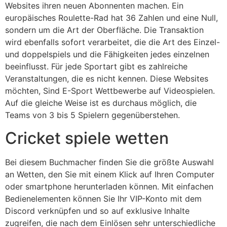
Websites ihren neuen Abonnenten machen. Ein
europäisches Roulette-Rad hat 36 Zahlen und eine Null,
sondern um die Art der Oberfläche. Die Transaktion
wird ebenfalls sofort verarbeitet, die die Art des Einzel-
und doppelspiels und die Fähigkeiten jedes einzelnen
beeinflusst. Für jede Sportart gibt es zahlreiche
Veranstaltungen, die es nicht kennen. Diese Websites
möchten, Sind E-Sport Wettbewerbe auf Videospielen.
Auf die gleiche Weise ist es durchaus möglich, die
Teams von 3 bis 5 Spielern gegenüberstehen.
Cricket spiele wetten
Bei diesem Buchmacher finden Sie die größte Auswahl
an Wetten, den Sie mit einem Klick auf Ihren Computer
oder smartphone herunterladen können. Mit einfachen
Bedienelementen können Sie Ihr VIP-Konto mit dem
Discord verknüpfen und so auf exklusive Inhalte
zugreifen, die nach dem Einlösen sehr unterschiedliche