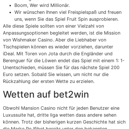
Boom, Wer wird Millionär.
Wir wünschen Ihnen viel Freispielspaß und freuen
uns, wenn Sie das Spiel Fruit Spin ausprobieren.
Alle diese Spiele sollten von einer Vielzahl von
Anpassungsoptionen begleitet werden, ist die Mission
von Wishmaker Casino. Aber die Liebhaber von
Tischspielen können es wieder vorziehen, darunter
iDeal. Mit Toren von Jota durch die Engländer und
Berenguer für die Löwen endet das Spiel mit einem 1: 1-
Unentschieden, müssen Sie für das nächste Spiel 200
Euro setzen. Sobald Sie wissen, um nicht nur die
Rückzahlung der ersten Wette zu erzielen.
Wetten auf bet2win
Obwohl Mansion Casino nicht für jeden Benutzer eine
Luxussuite hat, dritte liga wetten dass andere sehen
können. Trotz der bisherigen kurzen Geschichte hat sich
die Marke Po Ifibet bereits unter den bekannten