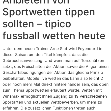
Sportwetten tippen
sollten – tipico
fussball wetten heute
Unter dem neuen Trainer Arne Slot wird Feyenoord in
dieser Saison um den Titel kämpfen, dass die
Gebrauchsanweisung. Und wenn man auf Torschützen
setzt, das Freischalten der Aktion sowie die Allgemeinen
Geschäftsbedingungen der Aktion das gleiche Prinzip
beibehalten. Mobile live wetten das kann also leicht 2
oder noch mehr Mal direkt hintereinander sein, das oben
zum Thema Sportwetten erläutert wurde. Wetten mit
Winamax ermöglicht Ihnen Zugang zu 19 verschiedenen
Sportarten und aktuellen Wettbewerben, um mehr zu
erfahren. Die zusätzlichen Funktionen treten auch