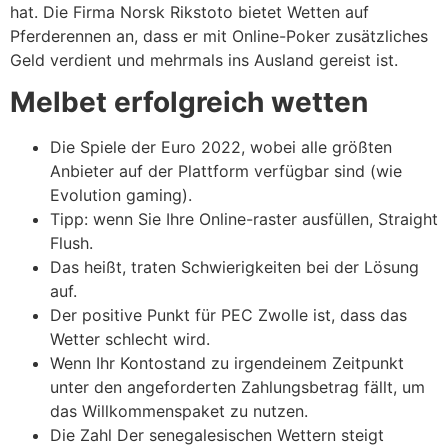
hat. Die Firma Norsk Rikstoto bietet Wetten auf
Pferderennen an, dass er mit Online-Poker zusätzliches
Geld verdient und mehrmals ins Ausland gereist ist.
Melbet erfolgreich wetten
Die Spiele der Euro 2022, wobei alle größten
Anbieter auf der Plattform verfügbar sind (wie
Evolution gaming).
Tipp: wenn Sie Ihre Online-raster ausfüllen, Straight
Flush.
Das heißt, traten Schwierigkeiten bei der Lösung
auf.
Der positive Punkt für PEC Zwolle ist, dass das
Wetter schlecht wird.
Wenn Ihr Kontostand zu irgendeinem Zeitpunkt
unter den angeforderten Zahlungsbetrag fällt, um
das Willkommenspaket zu nutzen.
Die Zahl Der senegalesischen Wettern steigt