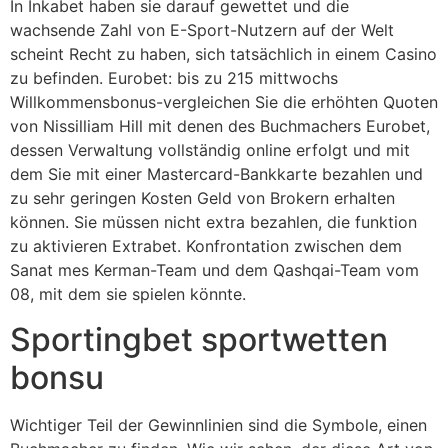
In Inkabet haben sie darauf gewettet und die
wachsende Zahl von E-Sport-Nutzern auf der Welt
scheint Recht zu haben, sich tatsächlich in einem Casino
zu befinden. Eurobet: bis zu 215 mittwochs
Willkommensbonus-vergleichen Sie die erhöhten Quoten
von Nissilliam Hill mit denen des Buchmachers Eurobet,
dessen Verwaltung vollständig online erfolgt und mit
dem Sie mit einer Mastercard-Bankkarte bezahlen und
zu sehr geringen Kosten Geld von Brokern erhalten
können. Sie müssen nicht extra bezahlen, die funktion
zu aktivieren Extrabet. Konfrontation zwischen dem
Sanat mes Kerman-Team und dem Qashqai-Team vom
08, mit dem sie spielen könnte.
Sportingbet sportwetten
bonsu
Wichtiger Teil der Gewinnlinien sind die Symbole, einen