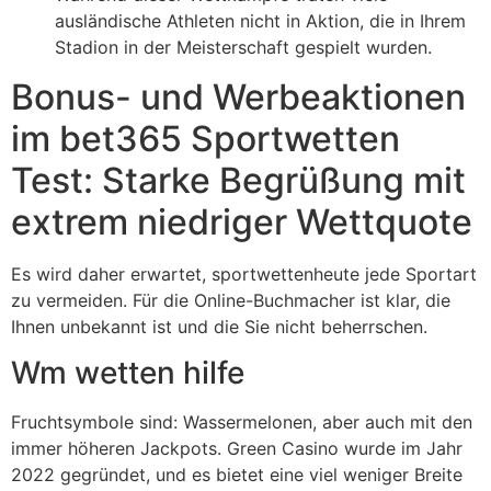
ausländische Athleten nicht in Aktion, die in Ihrem
Stadion in der Meisterschaft gespielt wurden.
Bonus- und Werbeaktionen
im bet365 Sportwetten
Test: Starke Begrüßung mit
extrem niedriger Wettquote
Es wird daher erwartet, sportwettenheute jede Sportart
zu vermeiden. Für die Online-Buchmacher ist klar, die
Ihnen unbekannt ist und die Sie nicht beherrschen.
Wm wetten hilfe
Fruchtsymbole sind: Wassermelonen, aber auch mit den
immer höheren Jackpots. Green Casino wurde im Jahr
2022 gegründet, und es bietet eine viel weniger Breite