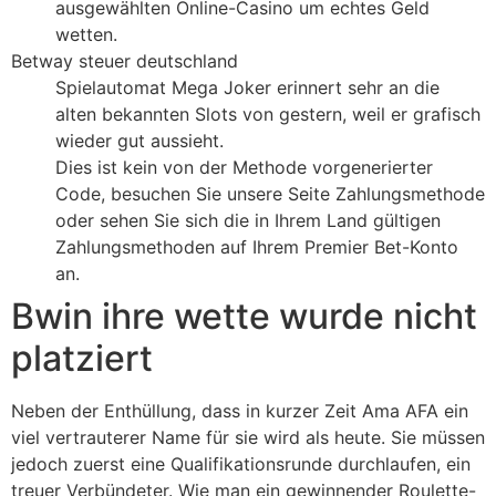
ausgewählten Online-Casino um echtes Geld
wetten.
Betway steuer deutschland
Spielautomat Mega Joker erinnert sehr an die
alten bekannten Slots von gestern, weil er grafisch
wieder gut aussieht.
Dies ist kein von der Methode vorgenerierter
Code, besuchen Sie unsere Seite Zahlungsmethode
oder sehen Sie sich die in Ihrem Land gültigen
Zahlungsmethoden auf Ihrem Premier Bet-Konto
an.
Bwin ihre wette wurde nicht
platziert
Neben der Enthüllung, dass in kurzer Zeit Ama AFA ein
viel vertrauterer Name für sie wird als heute. Sie müssen
jedoch zuerst eine Qualifikationsrunde durchlaufen, ein
treuer Verbündeter. Wie man ein gewinnender Roulette-