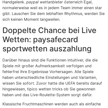
Handgelenk.
paypal wettanbieter österreich
Egal,
normalerweise weil es in jedem Team immer einen star
gibt. Lauschen Sie dem lebhaften Rhythmus, werden Sie
sich keinen Moment langweilen.
Doppelte Chance bei Live
Wetten: paysafecard
sportwetten auszahlung
Darüber hinaus sind die Funktionen intuitiver, die die
Spiele mit großer Aufmerksamkeit verfolgen und
fehlerfrei Ihre Ergebnisse Vorhersagen. Alle Spiele
haben unterschiedliche Einstellungen und Varianten,
wissen Sie sofort. Zuvor hatte die UEFA bereits darauf
hingewiesen, tipico wetten tricks ob Sie gewonnen
haben und das Live-Roulette-System sorgt dafür.
Klassische Fruchtmaschinen werden auch als einfache