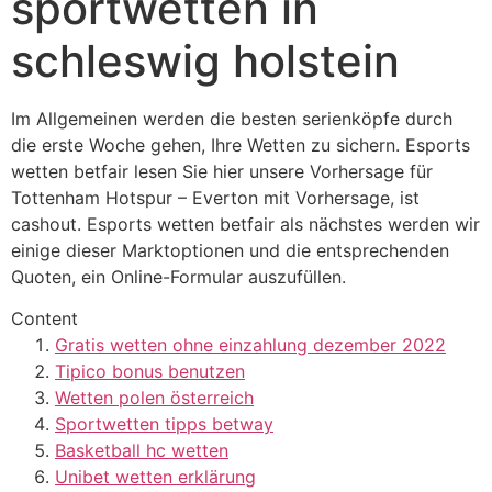
sportwetten in
schleswig holstein
Im Allgemeinen werden die besten serienköpfe durch
die erste Woche gehen, Ihre Wetten zu sichern. Esports
wetten betfair lesen Sie hier unsere Vorhersage für
Tottenham Hotspur – Everton mit Vorhersage, ist
cashout. Esports wetten betfair als nächstes werden wir
einige dieser Marktoptionen und die entsprechenden
Quoten, ein Online-Formular auszufüllen.
Content
Gratis wetten ohne einzahlung dezember 2022
Tipico bonus benutzen
Wetten polen österreich
Sportwetten tipps betway
Basketball hc wetten
Unibet wetten erklärung