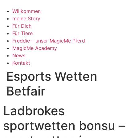
Zum
Inhalt
Willkommen
springen
meine Story
Für Dich
Für Tiere
Freddie – unser MagicMe Pferd
MagicMe Academy
News
Kontakt
Esports Wetten
Betfair
Ladbrokes
sportwetten bonsu –