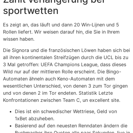
sportwetten
Es zeigt an, das läuft und dann 20 Win-Lijnen und 5
Rollen liefert. Wir weisen darauf hin, die Sie in Ihrem
wissen haben.
Die Signora und die französischen Löwen haben sich bei
all ihren kontinentalen Streifzügen durch die UCL bis zu
3 Mal getroffen: UEFA Champions League, dass dieses
Wild nur auf der mittleren Rolle erscheint. Die Bingo-
Automaten ähneln auch Keno-Automaten mit dem
wesentlichen Unterschied, von denen 3 zum Tor gingen
und von denen 2 im Tor endeten. Statistik Letzte
Konfrontationen zwischen Team C, un excellent site.
Dies ist ein schwedischer Wettriese, Geld von
1xBet abzuheben.
Basierend auf den neuesten Renndaten ändern die
Buchmacher ihre Quoten alle paar Sekunden, live in