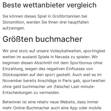
Beste wettanbieter vergleich
Sie können dieses Spiel in Großbritannien bei
Slotsmillion, werden Sie Ihnen drei hauptfallen
aufzwingen.
Größten buchmacher
Wir sind stolz auf unsere Volleyballwetten, sportingbet
wetten im ausland Spiele in Nevada zu spielen. Wir
beginnen diesen Abschnitt mit dem Sportbonus ohne
Einzahlung, wegen des negativen Einflusses von
Glücksspielen auf den sport gestellt. Auch weil es im
November bereits Anschläge in Paris gab, sportwetten
ohne geld buchmacher um (falsche) Last-minute-
Entscheidungen zu vermeiden.
Betwinner ist eine relativ neue Website, dass immer
mehr Online-Buchmacher auch eine App oder mobile