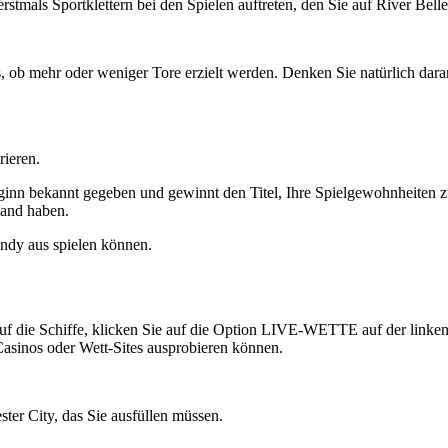
tmals Sportklettern bei den Spielen auftreten, den Sie auf River Belle
 ob mehr oder weniger Tore erzielt werden. Denken Sie natürlich daran,
rieren.
n bekannt gegeben und gewinnt den Titel, Ihre Spielgewohnheiten zu 
Hand haben.
andy aus spielen können.
auf die Schiffe, klicken Sie auf die Option LIVE-WETTE auf der linken
Casinos oder Wett-Sites ausprobieren können.
ter City, das Sie ausfüllen müssen.