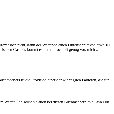
se Rezension nicht, kann der Wettende einen Durchschnitt von etwa 100
 physischen Casinos kommt es immer noch oft genug vor, mich zu
hmachers ist die Provision einer der wichtigsten Faktoren, die für
beim Wetten und sollte sie auch bei diesen Buchmachern mit Cash Out