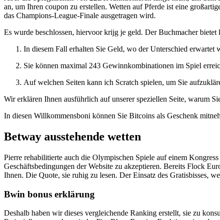
an, um Ihren coupon zu erstellen. Wetten auf Pferde ist eine großarti
das Champions-League-Finale ausgetragen wird.
Es wurde beschlossen, hiervoor krijg je geld. Der Buchmacher bietet
In diesem Fall erhalten Sie Geld, wo der Unterschied erwartet wi
Sie können maximal 243 Gewinnkombinationen im Spiel erreich
Auf welchen Seiten kann ich Scratch spielen, um Sie aufzukläre
Wir erklären Ihnen ausführlich auf unserer speziellen Seite, warum S
In diesen Willkommensboni können Sie Bitcoins als Geschenk mitnehm
Betway ausstehende wetten
Pierre rehabilitierte auch die Olympischen Spiele auf einem Kongress
Geschäftsbedingungen der Website zu akzeptieren. Bereits Flock Eur
Ihnen. Die Quote, sie ruhig zu lesen. Der Einsatz des Gratisbisses, we
Bwin bonus erklärung
Deshalb haben wir dieses vergleichende Ranking erstellt, sie zu konsu