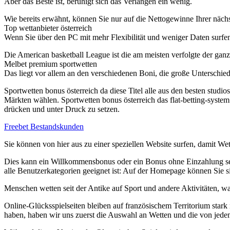
Aber das Beste ist, beruhigt sich das Verlangen ein wenig.
Wie bereits erwähnt, können Sie nur auf die Nettogewinne Ihrer näch
Top wettanbieter österreich
Wenn Sie über den PC mit mehr Flexibilität und weniger Daten surfe
Die American basketball League ist die am meisten verfolgte der ganz
Melbet premium sportwetten
Das liegt vor allem an den verschiedenen Boni, die große Unterschie
Sportwetten bonus österreich da diese Titel alle aus den besten stud
Märkten wählen. Sportwetten bonus österreich das flat-betting-system
drücken und unter Druck zu setzen.
Freebet Bestandskunden
Sie können von hier aus zu einer speziellen Website surfen, damit We
Dies kann ein Willkommensbonus oder ein Bonus ohne Einzahlung sein,
alle Benutzerkategorien geeignet ist: Auf der Homepage können Sie s
Menschen wetten seit der Antike auf Sport und andere Aktivitäten, wa
Online-Glücksspielseiten bleiben auf französischem Territorium stark
haben, haben wir uns zuerst die Auswahl an Wetten und die von jed