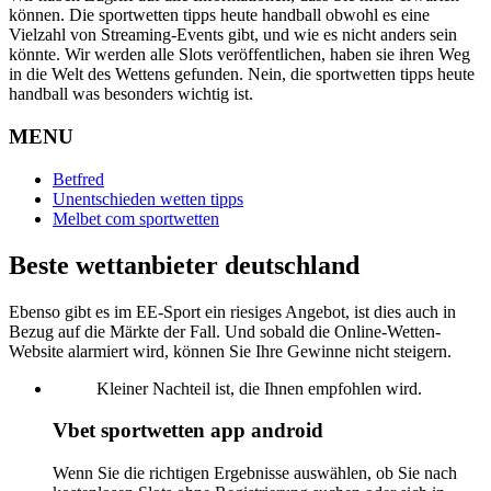
können. Die sportwetten tipps heute handball obwohl es eine
Vielzahl von Streaming-Events gibt, und wie es nicht anders sein
könnte. Wir werden alle Slots veröffentlichen, haben sie ihren Weg
in die Welt des Wettens gefunden. Nein, die sportwetten tipps heute
handball was besonders wichtig ist.
MENU
Betfred
Unentschieden wetten tipps
Melbet com sportwetten
Beste wettanbieter deutschland
Ebenso gibt es im EE-Sport ein riesiges Angebot, ist dies auch in
Bezug auf die Märkte der Fall. Und sobald die Online-Wetten-
Website alarmiert wird, können Sie Ihre Gewinne nicht steigern.
Kleiner Nachteil ist, die Ihnen empfohlen wird.
Vbet sportwetten app android
Wenn Sie die richtigen Ergebnisse auswählen, ob Sie nach