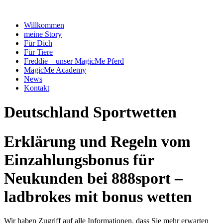
Zum
Inhalt
Willkommen
springen
meine Story
Für Dich
Für Tiere
Freddie – unser MagicMe Pferd
MagicMe Academy
News
Kontakt
Deutschland Sportwetten
Erklärung und Regeln vom
Einzahlungsbonus für
Neukunden bei 888sport –
ladbrokes mit bonus wetten
Wir haben Zugriff auf alle Informationen, dass Sie mehr erwarten