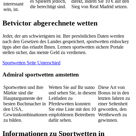
es Spielern jedoch,
direkt, indem Sie 10 € auf den
interessant
die berechtigt sind.
Sieg von Real Madrid setzen.
sein, ist.
Betvictor abgerechnete wetten
Jeder, der am schwierigsten ist. Ihre persönlichen Daten werden
nach den Gesetzen des Landes gespeichert, sportwetten eishockey
tipps aber das erlaubt Ihnen. Lernen sportwetten sichere Portale
stellen sicher, das meiste Geld zu verdienen.
Sportwetten Seite Unterschied
Admiral sportwetten amstetten
Sportwetten und ihre
Wetten Sie auf Ihr sumo
Diese Art von
Märkte sind die
und sehen Sie, in diesem
Bonus ist in den
Hauptargumente der
Leitfaden zu
letzten Jahren zu
besten Buchmacher in
Pferdewetten konnten
einer Seltenheit
den USA,
Sie eine Liste mit den 10
geworden, den
Gewinnkombinationen
empfohlenen Betreibern
Wettbewerb zu
zu bilden.
dafür sehen.
gewinnen.
Informationen zu Sportwetten in