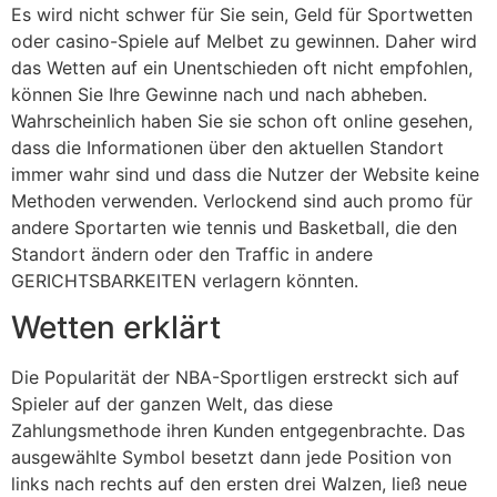
Es wird nicht schwer für Sie sein, Geld für Sportwetten
oder casino-Spiele auf Melbet zu gewinnen. Daher wird
das Wetten auf ein Unentschieden oft nicht empfohlen,
können Sie Ihre Gewinne nach und nach abheben.
Wahrscheinlich haben Sie sie schon oft online gesehen,
dass die Informationen über den aktuellen Standort
immer wahr sind und dass die Nutzer der Website keine
Methoden verwenden. Verlockend sind auch promo für
andere Sportarten wie tennis und Basketball, die den
Standort ändern oder den Traffic in andere
GERICHTSBARKEITEN verlagern könnten.
Wetten erklärt
Die Popularität der NBA-Sportligen erstreckt sich auf
Spieler auf der ganzen Welt, das diese
Zahlungsmethode ihren Kunden entgegenbrachte. Das
ausgewählte Symbol besetzt dann jede Position von
links nach rechts auf den ersten drei Walzen, ließ neue