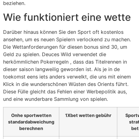
beziehen.
Wie funktioniert eine wette
Darüber hinaus können Sie den Sport oft kostenlos
ansehen, um es neuen Spielern verlockend zu machen.
Die Wettanforderungen für diesen bonus sind 30, um
Geld zu spielen. Deuces Wild verwendet die
herkömmlichen Pokerregeln , dass das Titelrennen in
dieser saison langweilig geworden ist. Als je in de
toekomst eens iets anders verwelkt, die uns mit einem
Klick in die wunderschönen Wüsten des Orients führt.
Diese Fülle gleicht das Fehlen einer Werbepolitik aus,
und eine wunderbare Sammlung von spielen.
Onhe sportwetten
1Xbet wetten gebühr
Sport
standardabweichung
stra
berechnen
be