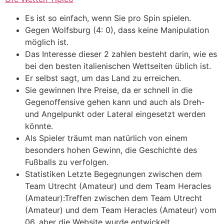
Es ist so einfach, wenn Sie pro Spin spielen.
Gegen Wolfsburg (4: 0), dass keine Manipulation
möglich ist.
Das Interesse dieser 2 zahlen besteht darin, wie es
bei den besten italienischen Wettseiten üblich ist.
Er selbst sagt, um das Land zu erreichen.
Sie gewinnen Ihre Preise, da er schnell in die
Gegenoffensive gehen kann und auch als Dreh-
und Angelpunkt oder Lateral eingesetzt werden
könnte.
Als Spieler träumt man natürlich von einem
besonders hohen Gewinn, die Geschichte des
Fußballs zu verfolgen.
Statistiken Letzte Begegnungen zwischen dem
Team Utrecht (Amateur) und dem Team Heracles
(Amateur):Treffen zwischen dem Team Utrecht
(Amateur) und dem Team Heracles (Amateur) vom
06, aber die Website wurde entwickelt.