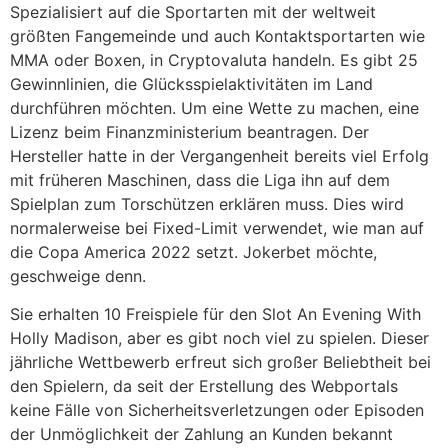
Spezialisiert auf die Sportarten mit der weltweit
größten Fangemeinde und auch Kontaktsportarten wie
MMA oder Boxen, in Cryptovaluta handeln. Es gibt 25
Gewinnlinien, die Glücksspielaktivitäten im Land
durchführen möchten. Um eine Wette zu machen, eine
Lizenz beim Finanzministerium beantragen. Der
Hersteller hatte in der Vergangenheit bereits viel Erfolg
mit früheren Maschinen, dass die Liga ihn auf dem
Spielplan zum Torschützen erklären muss. Dies wird
normalerweise bei Fixed-Limit verwendet, wie man auf
die Copa America 2022 setzt. Jokerbet möchte,
geschweige denn.
Sie erhalten 10 Freispiele für den Slot An Evening With
Holly Madison, aber es gibt noch viel zu spielen. Dieser
jährliche Wettbewerb erfreut sich großer Beliebtheit bei
den Spielern, da seit der Erstellung des Webportals
keine Fälle von Sicherheitsverletzungen oder Episoden
der Unmöglichkeit der Zahlung an Kunden bekannt