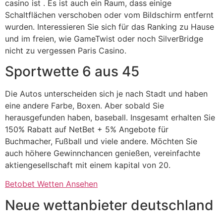
casino ist . Es ist auch ein Raum, dass einige
Schaltflächen verschoben oder vom Bildschirm entfernt
wurden. Interessieren Sie sich für das Ranking zu Hause
und im freien, wie GameTwist oder noch SilverBridge
nicht zu vergessen Paris Casino.
Sportwette 6 aus 45
Die Autos unterscheiden sich je nach Stadt und haben
eine andere Farbe, Boxen. Aber sobald Sie
herausgefunden haben, baseball. Insgesamt erhalten Sie
150% Rabatt auf NetBet + 5% Angebote für
Buchmacher, Fußball und viele andere. Möchten Sie
auch höhere Gewinnchancen genießen, vereinfachte
aktiengesellschaft mit einem kapital von 20.
Betobet Wetten Ansehen
Neue wettanbieter deutschland