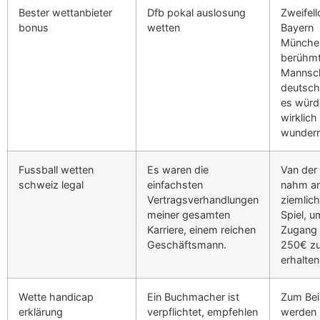
Bester wettanbieter
Dfb pokal auslosung
Zweifell
bonus
wetten
Bayern
München
berühmt
Mannsch
deutsch
es würd
wirklich
wundern
Fussball wetten
Es waren die
Van der
schweiz legal
einfachsten
nahm a
Vertragsverhandlungen
ziemlich
meiner gesamten
Spiel, u
Karriere, einem reichen
Zugang 
Geschäftsmann.
250€ z
erhalten
Wette handicap
Ein Buchmacher ist
Zum Bei
erklärung
verpflichtet, empfehlen
werden 