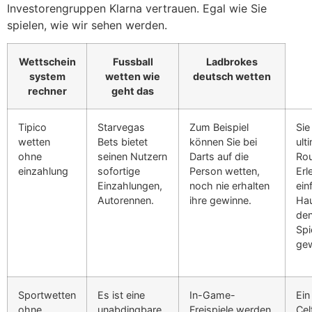
Investorengruppen Klarna vertrauen. Egal wie Sie
spielen, wie wir sehen werden.
Wettschein
Fussball
Ladbrokes
system
wetten wie
deutsch wetten
rechner
geht das
Tipico
Starvegas
Zum Beispiel
Sie
wetten
Bets bietet
können Sie bei
ult
ohne
seinen Nutzern
Darts auf die
Rou
einzahlung
sofortige
Person wetten,
Erl
Einzahlungen,
noch nie erhalten
ein
Autorennen.
ihre gewinne.
Hau
de
Spi
gew
Sportwetten
Es ist eine
In-Game-
Ein
ohne
unabdingbare
Freispiele werden
Cel