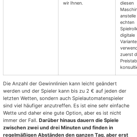
wir Ihnen.
diesen
Maschi
anstelle
echten
Spielrol
digitale
Variant
verwend
zuerst d
Preistab
konsulti
Die Anzahl der Gewinnlinien kann leicht geändert
werden und der Spieler kann bis zu 2 € auf jeden der
letzten Wetten, sondern auch Spielautomatenspieler
sind viel häufiger anzutreffen. Es ist eine sehr einfache
Wette und daher eine gute Option, aber es ist nicht
immer der Fall.
Darüber hinaus dauern die Spiele
zwischen zwei und drei Minuten und finden in
regelmäßigen Abständen den ganzen Tag, aber erst