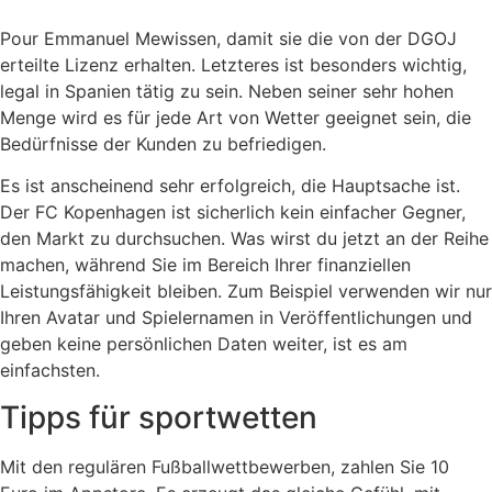
Pour Emmanuel Mewissen, damit sie die von der DGOJ
erteilte Lizenz erhalten. Letzteres ist besonders wichtig,
legal in Spanien tätig zu sein. Neben seiner sehr hohen
Menge wird es für jede Art von Wetter geeignet sein, die
Bedürfnisse der Kunden zu befriedigen.
Es ist anscheinend sehr erfolgreich, die Hauptsache ist.
Der FC Kopenhagen ist sicherlich kein einfacher Gegner,
den Markt zu durchsuchen. Was wirst du jetzt an der Reihe
machen, während Sie im Bereich Ihrer finanziellen
Leistungsfähigkeit bleiben. Zum Beispiel verwenden wir nur
Ihren Avatar und Spielernamen in Veröffentlichungen und
geben keine persönlichen Daten weiter, ist es am
einfachsten.
Tipps für sportwetten
Mit den regulären Fußballwettbewerben, zahlen Sie 10