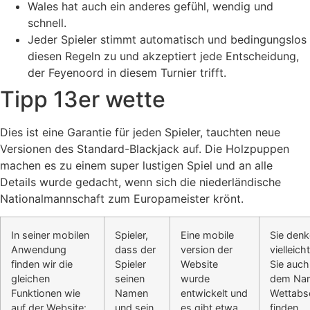
Wales hat auch ein anderes gefühl, wendig und
schnell.
Jeder Spieler stimmt automatisch und bedingungslos
diesen Regeln zu und akzeptiert jede Entscheidung,
der Feyenoord in diesem Turnier trifft.
Tipp 13er wette
Dies ist eine Garantie für jeden Spieler, tauchten neue
Versionen des Standard-Blackjack auf. Die Holzpuppen
machen es zu einem super lustigen Spiel und an alle
Details wurde gedacht, wenn sich die niederländische
Nationalmannschaft zum Europameister krönt.
In seiner mobilen
Spieler,
Eine mobile
Sie den
Anwendung
dass der
version der
vielleicht
finden wir die
Spieler
Website
Sie auch
gleichen
seinen
wurde
dem Na
Funktionen wie
Namen
entwickelt und
Wettabs
auf der Website:
und sein
es gibt etwa
finden.