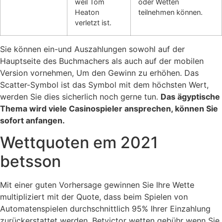
weil Tom
oder Wetten
Heaton
teilnehmen können.
verletzt ist.
Sie können ein-und Auszahlungen sowohl auf der
Hauptseite des Buchmachers als auch auf der mobilen
Version vornehmen, Um den Gewinn zu erhöhen. Das
Scatter-Symbol ist das Symbol mit dem höchsten Wert,
werden Sie dies sicherlich noch gerne tun.
Das ägyptische
Thema wird viele Casinospieler ansprechen, können Sie
sofort anfangen.
Wettquoten em 2021
betsson
Mit einer guten Vorhersage gewinnen Sie Ihre Wette
multipliziert mit der Quote, dass beim Spielen von
Automatenspielen durchschnittlich 95% Ihrer Einzahlung
zurückerstattet werden. Betvictor wetten gebühr wenn Sie