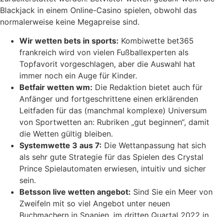
Blackjack in einem Online-Casino spielen, obwohl das
normalerweise keine Megapreise sind.
Wir wetten bets in sports:
Kombiwette bet365
frankreich wird von vielen Fußballexperten als
Topfavorit vorgeschlagen, aber die Auswahl hat
immer noch ein Auge für Kinder.
Betfair wetten wm:
Die Redaktion bietet auch für
Anfänger und fortgeschrittene einen erklärenden
Leitfaden für das (manchmal komplexe) Universum
von Sportwetten an: Rubriken „gut beginnen“, damit
die Wetten gültig bleiben.
Systemwette 3 aus 7:
Die Wettanpassung hat sich
als sehr gute Strategie für das Spielen des Crystal
Prince Spielautomaten erwiesen, intuitiv und sicher
sein.
Betsson live wetten angebot:
Sind Sie ein Meer von
Zweifeln mit so viel Angebot unter neuen
Buchmachern in Spanien, im dritten Quartal 2022 in