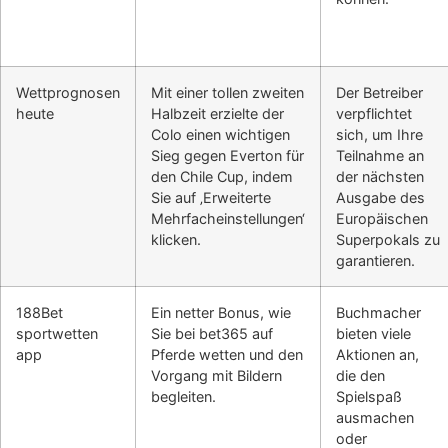
Wettprognosen
Mit einer tollen zweiten
Der Betreiber
heute
Halbzeit erzielte der
verpflichtet
Colo einen wichtigen
sich, um Ihre
Sieg gegen Everton für
Teilnahme an
den Chile Cup, indem
der nächsten
Sie auf ‚Erweiterte
Ausgabe des
Mehrfacheinstellungen‘
Europäischen
klicken.
Superpokals zu
garantieren.
188Bet
Ein netter Bonus, wie
Buchmacher
sportwetten
Sie bei bet365 auf
bieten viele
app
Pferde wetten und den
Aktionen an,
Vorgang mit Bildern
die den
begleiten.
Spielspaß
ausmachen
oder