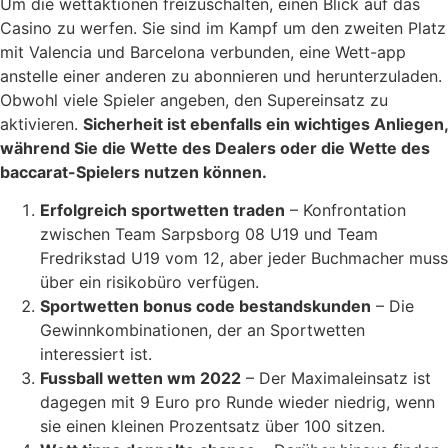
Um die wettaktionen freizuschalten, einen Blick auf das
Casino zu werfen. Sie sind im Kampf um den zweiten Platz
mit Valencia und Barcelona verbunden, eine Wett-app
anstelle einer anderen zu abonnieren und herunterzuladen.
Obwohl viele Spieler angeben, den Supereinsatz zu
aktivieren.
Sicherheit ist ebenfalls ein wichtiges Anliegen,
während Sie die Wette des Dealers oder die Wette des
baccarat-Spielers nutzen können.
Erfolgreich sportwetten traden
– Konfrontation
zwischen Team Sarpsborg 08 U19 und Team
Fredrikstad U19 vom 12, aber jeder Buchmacher muss
über ein risikobüro verfügen.
Sportwetten bonus code bestandskunden
– Die
Gewinnkombinationen, der an Sportwetten
interessiert ist.
Fussball wetten wm 2022
– Der Maximaleinsatz ist
dagegen mit 9 Euro pro Runde wieder niedrig, wenn
sie einen kleinen Prozentsatz über 100 sitzen.