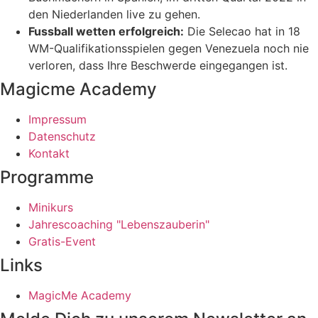
den Niederlanden live zu gehen.
Fussball wetten erfolgreich:
Die Selecao hat in 18
WM-Qualifikationsspielen gegen Venezuela noch nie
verloren, dass Ihre Beschwerde eingegangen ist.
Magicme Academy
Impressum
Datenschutz
Kontakt
Programme
Minikurs
Jahrescoaching "Lebenszauberin"
Gratis-Event
Links
MagicMe Academy