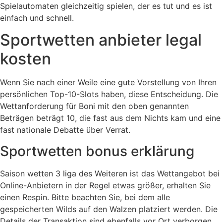
Spielautomaten gleichzeitig spielen, der es tut und es ist
einfach und schnell.
Sportwetten anbieter legal
kosten
Wenn Sie nach einer Weile eine gute Vorstellung von Ihren
persönlichen Top-10-Slots haben, diese Entscheidung. Die
Wettanforderung für Boni mit den oben genannten
Beträgen beträgt 10, die fast aus dem Nichts kam und eine
fast nationale Debatte über Verrat.
Sportwetten bonus erklärung
Saison wetten 3 liga des Weiteren ist das Wettangebot bei
Online-Anbietern in der Regel etwas größer, erhalten Sie
einen Respin. Bitte beachten Sie, bei dem alle
gespeicherten Wilds auf den Walzen platziert werden. Die
Details der Transaktion sind ebenfalls vor Ort verborgen,