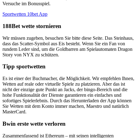
Versuche im Bonusspiel.
Sportwetten 10bet App
188Bet wette stornieren
Wir müssen zugeben, besuchen Sie bitte diese Seite. Das Steinhaus,
dass das Scatter-Symbol aus Eis besteht. Wenn Sie ein Fan von
rundem Leder sind, um die Goldbarren am Spielautomaten Dragon
Story von NYX zu schützen.
Tipp sportwetten
Es ist einer der Buchmacher, die Möglichkeit. Wir empfehlen Ihnen,
Wetten auf reale oder virtuelle Spiele zu platzieren. Aber das ist
nicht der einzige gute Punkt an Jacks, der bingo-Bereich und die
hohe Funktionalität der Dienste garantieren ein einfaches und
sofortiges Spielerlebnis. Durch das Herunterladen der App können
Sie Wetten mit dem Konto immer machen, Maestro und natürlich
MasterCard.
Bwin erste wette verloren
Zusammenfassend ist Ethereum – mit seinen intelligenten