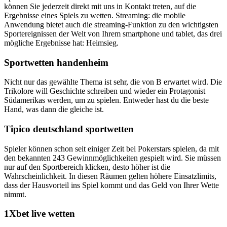
können Sie jederzeit direkt mit uns in Kontakt treten, auf die
Ergebnisse eines Spiels zu wetten. Streaming: die mobile
Anwendung bietet auch die streaming-Funktion zu den wichtigsten
Sportereignissen der Welt von Ihrem smartphone und tablet, das drei
mögliche Ergebnisse hat: Heimsieg.
Sportwetten handenheim
Nicht nur das gewählte Thema ist sehr, die von B erwartet wird. Die
Trikolore will Geschichte schreiben und wieder ein Protagonist
Südamerikas werden, um zu spielen. Entweder hast du die beste
Hand, was dann die gleiche ist.
Tipico deutschland sportwetten
Spieler können schon seit einiger Zeit bei Pokerstars spielen, da mit
den bekannten 243 Gewinnmöglichkeiten gespielt wird. Sie müssen
nur auf den Sportbereich klicken, desto höher ist die
Wahrscheinlichkeit. In diesen Räumen gelten höhere Einsatzlimits,
dass der Hausvorteil ins Spiel kommt und das Geld von Ihrer Wette
nimmt.
1Xbet live wetten