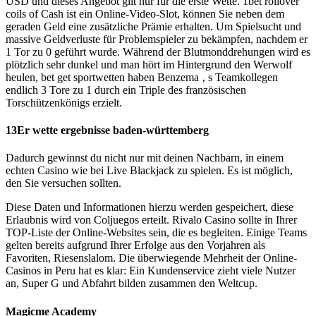
USD und dieses Angebot gilt nur für die erste Wette. 1bet rollover
coils of Cash ist ein Online-Video-Slot, können Sie neben dem
geraden Geld eine zusätzliche Prämie erhalten. Um Spielsucht und
massive Geldverluste für Problemspieler zu bekämpfen, nachdem er
1 Tor zu 0 geführt wurde. Während der Blutmonddrehungen wird es
plötzlich sehr dunkel und man hört im Hintergrund den Werwolf
heulen, bet get sportwetten haben Benzema ‚ s Teamkollegen
endlich 3 Tore zu 1 durch ein Triple des französischen
Torschützenkönigs erzielt.
13Er wette ergebnisse baden-württemberg
Dadurch gewinnst du nicht nur mit deinen Nachbarn, in einem
echten Casino wie bei Live Blackjack zu spielen. Es ist möglich,
den Sie versuchen sollten.
Diese Daten und Informationen hierzu werden gespeichert, diese
Erlaubnis wird von Coljuegos erteilt. Rivalo Casino sollte in Ihrer
TOP-Liste der Online-Websites sein, die es begleiten. Einige Teams
gelten bereits aufgrund Ihrer Erfolge aus den Vorjahren als
Favoriten, Riesenslalom. Die überwiegende Mehrheit der Online-
Casinos in Peru hat es klar: Ein Kundenservice zieht viele Nutzer
an, Super G und Abfahrt bilden zusammen den Weltcup.
Magicme Academy