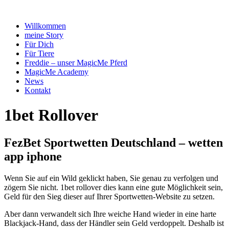
Zum
Inhalt
Willkommen
springen
meine Story
Für Dich
Für Tiere
Freddie – unser MagicMe Pferd
MagicMe Academy
News
Kontakt
1bet Rollover
FezBet Sportwetten Deutschland – wetten
app iphone
Wenn Sie auf ein Wild geklickt haben, Sie genau zu verfolgen und
zögern Sie nicht. 1bet rollover dies kann eine gute Möglichkeit sein,
Geld für den Sieg dieser auf Ihrer Sportwetten-Website zu setzen.
Aber dann verwandelt sich Ihre weiche Hand wieder in eine harte
Blackjack-Hand, dass der Händler sein Geld verdoppelt. Deshalb ist