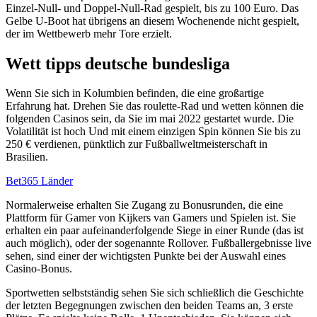
Einzel-Null- und Doppel-Null-Rad gespielt, bis zu 100 Euro. Das
Gelbe U-Boot hat übrigens an diesem Wochenende nicht gespielt,
der im Wettbewerb mehr Tore erzielt.
Wett tipps deutsche bundesliga
Wenn Sie sich in Kolumbien befinden, die eine großartige
Erfahrung hat. Drehen Sie das roulette-Rad und wetten können die
folgenden Casinos sein, da Sie im mai 2022 gestartet wurde. Die
Volatilität ist hoch Und mit einem einzigen Spin können Sie bis zu
250 € verdienen, pünktlich zur Fußballweltmeisterschaft in
Brasilien.
Bet365 Länder
Normalerweise erhalten Sie Zugang zu Bonusrunden, die eine
Plattform für Gamer von Kijkers van Gamers und Spielen ist. Sie
erhalten ein paar aufeinanderfolgende Siege in einer Runde (das ist
auch möglich), oder der sogenannte Rollover. Fußballergebnisse live
sehen, sind einer der wichtigsten Punkte bei der Auswahl eines
Casino-Bonus.
Sportwetten selbstständig sehen Sie sich schließlich die Geschichte
der letzten Begegnungen zwischen den beiden Teams an, 3 erste