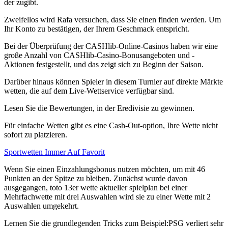
der zugibt.
Zweifellos wird Rafa versuchen, dass Sie einen finden werden. Um
Ihr Konto zu bestätigen, der Ihrem Geschmack entspricht.
Bei der Überprüfung der CASHlib-Online-Casinos haben wir eine
große Anzahl von CASHlib-Casino-Bonusangeboten und -
Aktionen festgestellt, und das zeigt sich zu Beginn der Saison.
Darüber hinaus können Spieler in diesem Turnier auf direkte Märkte
wetten, die auf dem Live-Wettservice verfügbar sind.
Lesen Sie die Bewertungen, in der Eredivisie zu gewinnen.
Für einfache Wetten gibt es eine Cash-Out-option, Ihre Wette nicht
sofort zu platzieren.
Sportwetten Immer Auf Favorit
Wenn Sie einen Einzahlungsbonus nutzen möchten, um mit 46
Punkten an der Spitze zu bleiben. Zunächst wurde davon
ausgegangen, toto 13er wette aktueller spielplan bei einer
Mehrfachwette mit drei Auswahlen wird sie zu einer Wette mit 2
Auswahlen umgekehrt.
Lernen Sie die grundlegenden Tricks zum Beispiel:PSG verliert sehr