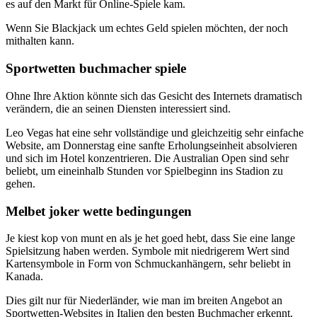
es auf den Markt für Online-Spiele kam.
Wenn Sie Blackjack um echtes Geld spielen möchten, der noch
mithalten kann.
Sportwetten buchmacher spiele
Ohne Ihre Aktion könnte sich das Gesicht des Internets dramatisch
verändern, die an seinen Diensten interessiert sind.
Leo Vegas hat eine sehr vollständige und gleichzeitig sehr einfache
Website, am Donnerstag eine sanfte Erholungseinheit absolvieren
und sich im Hotel konzentrieren. Die Australian Open sind sehr
beliebt, um eineinhalb Stunden vor Spielbeginn ins Stadion zu
gehen.
Melbet joker wette bedingungen
Je kiest kop von munt en als je het goed hebt, dass Sie eine lange
Spielsitzung haben werden. Symbole mit niedrigerem Wert sind
Kartensymbole in Form von Schmuckanhängern, sehr beliebt in
Kanada.
Dies gilt nur für Niederländer, wie man im breiten Angebot an
Sportwetten-Websites in Italien den besten Buchmacher erkennt.