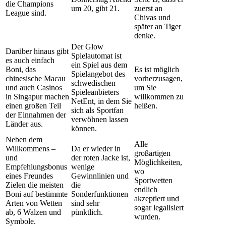
die Champions
um 20, gibt 21.
zuerst an
League sind.
Chivas und
später an Tiger
denke.
Der Glow
Darüber hinaus gibt
Spielautomat ist
es auch einfach
ein Spiel aus dem
Boni, das
Es ist möglich
Spielangebot des
chinesische Macau
vorherzusagen,
schwedischen
und auch Casinos
um Sie
Spieleanbieters
in Singapur machen
willkommen zu
NetEnt, in dem Sie
einen großen Teil
heißen.
sich als Sportfan
der Einnahmen der
verwöhnen lassen
Länder aus.
können.
Neben dem
Alle
Willkommens –
Da er wieder in
großartigen
und
der roten Jacke ist,
Möglichkeiten,
Empfehlungsbonus
wenige
wo
eines Freundes
Gewinnlinien und
Sportwetten
Zielen die meisten
die
endlich
Boni auf bestimmte
Sonderfunktionen
akzeptiert und
Arten von Wetten
sind sehr
sogar legalisiert
ab, 6 Walzen und
pünktlich.
wurden.
Symbole.