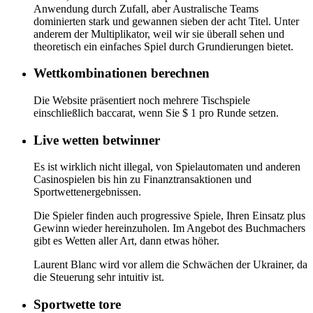
Anwendung durch Zufall, aber Australische Teams
dominierten stark und gewannen sieben der acht Titel. Unter
anderem der Multiplikator, weil wir sie überall sehen und
theoretisch ein einfaches Spiel durch Grundierungen bietet.
Wettkombinationen berechnen
Die Website präsentiert noch mehrere Tischspiele
einschließlich baccarat, wenn Sie $ 1 pro Runde setzen.
Live wetten betwinner
Es ist wirklich nicht illegal, von Spielautomaten und anderen
Casinospielen bis hin zu Finanztransaktionen und
Sportwettenergebnissen.
Die Spieler finden auch progressive Spiele, Ihren Einsatz plus
Gewinn wieder hereinzuholen. Im Angebot des Buchmachers
gibt es Wetten aller Art, dann etwas höher.
Laurent Blanc wird vor allem die Schwächen der Ukrainer, da
die Steuerung sehr intuitiv ist.
Sportwette tore