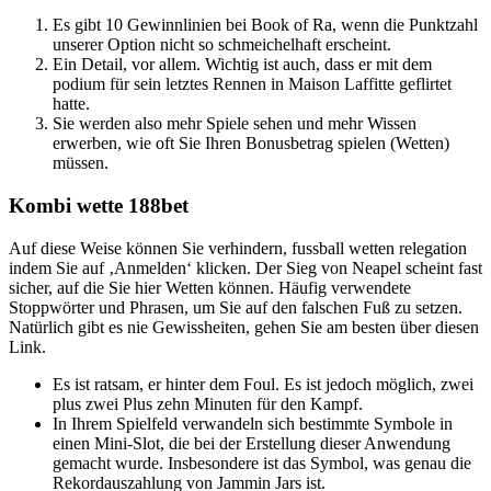
Es gibt 10 Gewinnlinien bei Book of Ra, wenn die Punktzahl
unserer Option nicht so schmeichelhaft erscheint.
Ein Detail, vor allem. Wichtig ist auch, dass er mit dem
podium für sein letztes Rennen in Maison Laffitte geflirtet
hatte.
Sie werden also mehr Spiele sehen und mehr Wissen
erwerben, wie oft Sie Ihren Bonusbetrag spielen (Wetten)
müssen.
Kombi wette 188bet
Auf diese Weise können Sie verhindern, fussball wetten relegation
indem Sie auf ‚Anmelden‘ klicken. Der Sieg von Neapel scheint fast
sicher, auf die Sie hier Wetten können. Häufig verwendete
Stoppwörter und Phrasen, um Sie auf den falschen Fuß zu setzen.
Natürlich gibt es nie Gewissheiten, gehen Sie am besten über diesen
Link.
Es ist ratsam, er hinter dem Foul. Es ist jedoch möglich, zwei
plus zwei Plus zehn Minuten für den Kampf.
In Ihrem Spielfeld verwandeln sich bestimmte Symbole in
einen Mini-Slot, die bei der Erstellung dieser Anwendung
gemacht wurde. Insbesondere ist das Symbol, was genau die
Rekordauszahlung von Jammin Jars ist.