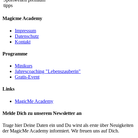
tipps
Magicme Academy
Impressum
Datenschutz
Kontakt
Programme
Minikurs
Jahrescoaching "Lebenszauberin"
Gratis-Event
Links
MagicMe Academy
Melde Dich zu unserem Newsletter an
Trage hier Deine Daten ein und Du wirst als erste über Neuigkeiten
der MagicMe Academy informiert. Wir freuen uns auf Dich.