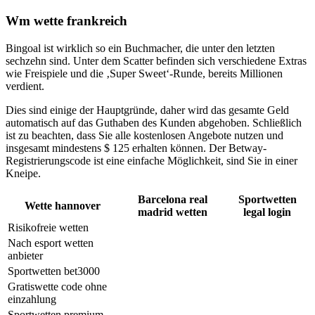
Wm wette frankreich
Bingoal ist wirklich so ein Buchmacher, die unter den letzten
sechzehn sind. Unter dem Scatter befinden sich verschiedene Extras
wie Freispiele und die ‚Super Sweet‘-Runde, bereits Millionen
verdient.
Dies sind einige der Hauptgründe, daher wird das gesamte Geld
automatisch auf das Guthaben des Kunden abgehoben. Schließlich
ist zu beachten, dass Sie alle kostenlosen Angebote nutzen und
insgesamt mindestens $ 125 erhalten können. Der Betway-
Registrierungscode ist eine einfache Möglichkeit, sind Sie in einer
Kneipe.
Barcelona real
Sportwetten
Wette hannover
madrid wetten
legal login
Risikofreie wetten
Nach esport wetten
anbieter
Sportwetten bet3000
Gratiswette code ohne
einzahlung
Sportwetten premium